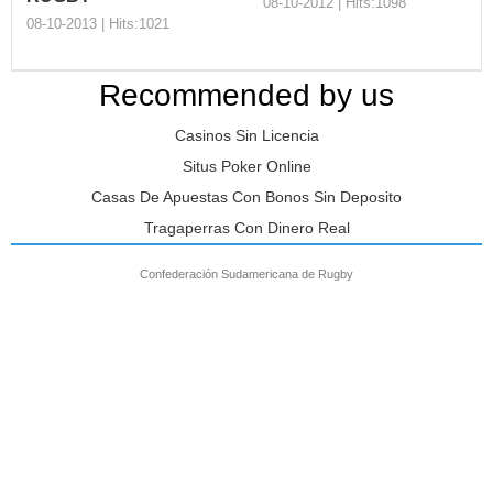
08-10-2012 | Hits:1098
08-10-2013 | Hits:1021
Recommended by us
UNIÓN DE RUGBY
FEDERACIÓN
DEL URUGUAY
Casinos Sin Licencia
SALVADOREÑA
Organización: Nombre
DE RUGBY
Situs Poker Online
Completo del Presidente:
Sebastián Piñeyrúa
Organización Nombre
Casas De Apuestas Con Bonos Sin Deposito
Donamari...
Completo del Presidente:
Tragaperras Con Dinero Real
Daniel Olano Web de la U...
Confederación Sudamericana de Rugby