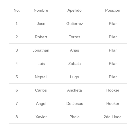
No.
Nombre
Apellido
Posicion
1
Jose
Gutierrez
Pilar
2
Robert
Torres
Pilar
3
Jonathan
Arias
Pilar
4
Luis
Zabala
Pilar
5
Neptali
Lugo
Pilar
6
Carlos
Ancheta
Hooker
7
Angel
De Jesus
Hooker
8
Xavier
Pirela
2da Linea