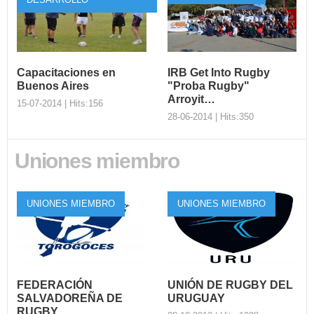
DESARROLLO
Capacitaciones en
IRB Get Into Rugby
Buenos Aires
"Proba Rugby"
Arroyit…
15-07-2014 | Hits:156
28-06-2014 | Hits:350
Uniones miembro
Capacitaciones en
Buenos Aires
IRB Get Into
Rugby "Proba
El viernes 8 de agosto de
Rugby" Arroyit…
UNIONES MIEMBRO
UNIONES MIEMBRO
2014 se dictarán en paralelo
los cursos IRB Nivel 1...
Se realizó el lanzamiento
exitoso del Programa Get
Into Rugby "Proba Rugby"
d...
FEDERACIÓN
UNIÓN DE RUGBY DEL
SALVADOREÑA DE
URUGUAY
RUGBY