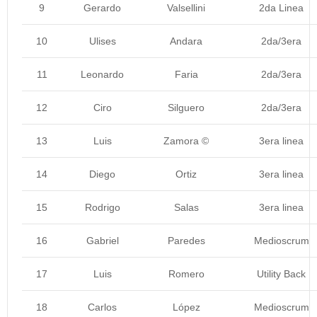
9
Gerardo
Valsellini
2da Linea
10
Ulises
Andara
2da/3era
11
Leonardo
Faria
2da/3era
12
Ciro
Silguero
2da/3era
13
Luis
Zamora ©
3era linea
14
Diego
Ortiz
3era linea
15
Rodrigo
Salas
3era linea
16
Gabriel
Paredes
Medioscrum
17
Luis
Romero
Utility Back
18
Carlos
López
Medioscrum