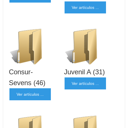
Ver artículos ...
Consur-
Juvenil A
(31)
Sevens
(46)
Ver artículos ...
Ver artículos ...