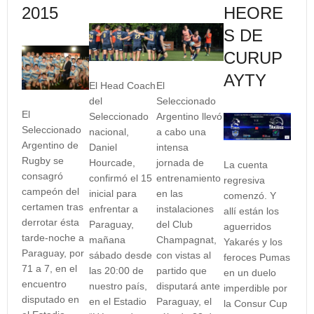
2015
HEORE
S DE
CURUP
AYTY
El Head Coach
El
del
Seleccionado
El
Seleccionado
Argentino llevó
Seleccionado
nacional,
a cabo una
Argentino de
Daniel
intensa
Rugby se
Hourcade,
jornada de
La cuenta
consagró
confirmó el 15
entrenamiento
regresiva
campeón del
inicial para
en las
comenzó. Y
certamen tras
enfrentar a
instalaciones
allí están los
derrotar ésta
Paraguay,
del Club
aguerridos
tarde-noche a
mañana
Champagnat,
Yakarés y los
Paraguay, por
sábado desde
con vistas al
feroces Pumas
71 a 7, en el
las 20:00 de
partido que
en un duelo
encuentro
nuestro país,
disputará ante
imperdible por
disputado en
en el Estadio
Paraguay, el
la Consur Cup