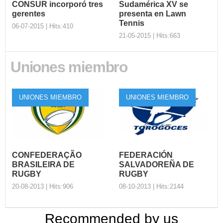
CONSUR incorporó tres
Sudamérica XV se
gerentes
presenta en Lawn
Tennis
06-07-2015 | Hits:410
21-05-2015 | Hits:663
Uniones miembro
CONSUR
incorporó tres
Sudamérica XV se
gerentes
presenta en Lawn
Tennis
UNIONES MIEMBRO
UNIONES MIEMBRO
La Confederación
Sudamericana de Rugby,
En el marco de su
CONSUR, incorporó a tres
Centenario, Lawn Tennis
nuevos geren...
jugará este viernes con
Sudamérica ...
CONFEDERAÇÃO
FEDERACIÓN
BRASILEIRA DE
SALVADOREÑA DE
RUGBY
RUGBY
20-08-2013 | Hits:906
08-10-2013 | Hits:2144
Recommended by us