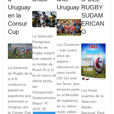
Uruguay
Uruguay
RUGBY
en la
SUDAM
Consur
ERICAN
Cup
O
La Selección
Paraguaya
Los Cóndores
Adulta de
– tras cuatro
Rugby superó
años de
este sábado a
espera –
su similar de
obtuvieron un
La Gerencia
Brasil 20 a 11
claro triunfo
de Rugby de la
en el marco de
(30-15) ante
U.A.R.
última fecha
los Teros, que
confirmó el
del
tomarán parte
plantel de
Los Head
Campeonato
en el Mundial
jugadores que
coaches de la
Sudamericano
de Inglaterra,
enfrentará a
Selección
Mayor "A"
en su último
Uruguay, por
Adulta
2015. El…
duelo válido…
la Consur Cup
Nacional, Paul