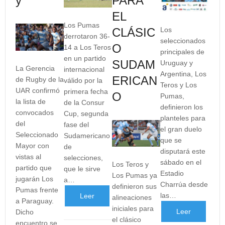
y
PARA
EL
Los Pumas
CLÁSIC
Los
derrotaron 36-
seleccionados
O
14 a Los Teros
principales de
en un partido
SUDAM
Uruguay y
La Gerencia
internacional
Argentina, Los
ERICAN
de Rugby de la
válido por la
Teros y Los
UAR confirmó
primera fecha
O
Pumas,
la lista de
de la Consur
definieron los
convocados
Cup, segunda
planteles para
del
fase del
el gran duelo
Seleccionado
Sudamericano
que se
Mayor con
de
disputará este
vistas al
selecciones,
sábado en el
Los Teros y
partido que
que le sirve
Estadio
Los Pumas ya
jugarán Los
a…
Charrúa desde
definieron sus
Pumas frente
las…
Leer
alineaciones
a Paraguay.
iniciales para
Leer
Dicho
más
el clásico
encuentro se