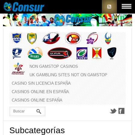
NON GAMSTOP CASINOS
UK GAMBLING SITES NOT ON GAMSTOP
CASINO SIN LICENCIA ESPAÑA
CASINOS ONLINE EN ESPAÑA
CASINOS ONLINE ESPAÑA
Subcategorías