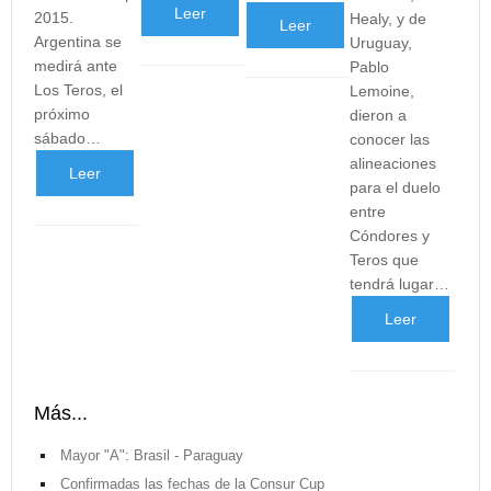
Leer
2015.
Healy, y de
Leer
Argentina se
Uruguay,
más
medirá ante
Pablo
más
Los Teros, el
Lemoine,
...
próximo
dieron a
...
sábado…
conocer las
alineaciones
Leer
para el duelo
entre
más
Cóndores y
Teros que
...
tendrá lugar…
Leer
más
Más...
...
Mayor "A": Brasil - Paraguay
Confirmadas las fechas de la Consur Cup