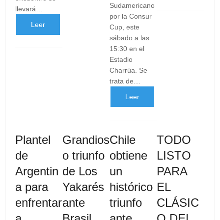
Sudamericano
más
llevará…
...
por la Consur
Leer
Cup, este
...
sábado a las
más
15:30 en el
Estadio
...
Charrúa. Se
trata de…
Leer
más
Plantel
Grandios
Chile
TODO
...
de
o triunfo
obtiene
LISTO
Argentin
de Los
un
PARA
a para
Yakarés
histórico
EL
enfrentar
ante
triunfo
CLÁSIC
a
Brasil
ante
O DEL