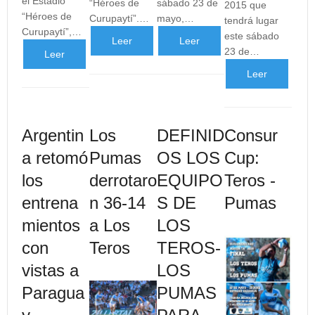
el Estadio
“Héroes de
sábado 23 de
2015 que
“Héroes de
Curupaytí”.…
mayo,…
tendrá lugar
Curupaytí”,…
este sábado
Leer
Leer
23 de…
Leer
más
más
Leer
más
...
...
más
...
Argentin
Los
DEFINID
Consur
...
a retomó
Pumas
OS LOS
Cup:
los
derrotaro
EQUIPO
Teros -
entrena
n 36-14
S DE
Pumas
mientos
a Los
LOS
con
Teros
TEROS-
vistas a
LOS
Paragua
PUMAS