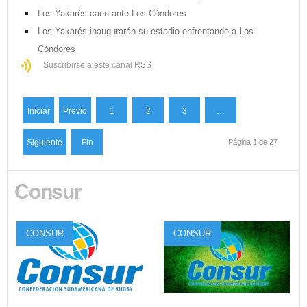
Los Yakarés caen ante Los Cóndores
Los Yakarés inaugurarán su estadio enfrentando a Los
Cóndores
Suscribirse a este canal RSS
Iniciar
Previo
1
2
3
…
Siguiente
Fin
Página 1 de 27
Consur
CONSUR
CONSUR