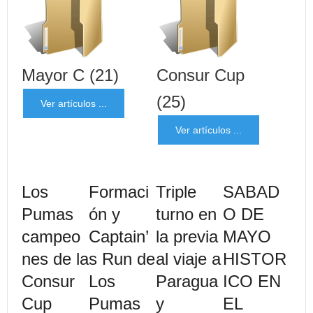
Mayor C
(21)
Consur Cup
(25)
Ver artículos ...
Ver artículos ...
Los
Formaci
Triple
SABAD
Pumas
ón y
turno en
O DE
campeo
Captain’
la previa
MAYO
nes de la
s Run de
al viaje a
HISTOR
Consur
Los
Paragua
ICO EN
Cup
Pumas
y
EL