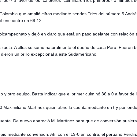
 38-7 a favor de los "cafeteros" culminaron los primeros 40 minutos d
lombia que amplió cifras mediante sendos Tries del número 5 Andrés Za
el encuentro en 68-12.
bicampeonato y dejó en claro que está un paso adelante con relación 
ezuela. A ellos se sumó naturalmente el dueño de casa Perú. Fueron 
e dieron un brillo excepcional a este Sudamericano.
 y otro equipo. Basta indicar que el primer culminó 36 a 0 a favor de
0 Maximiliano M
artínez quien abrió la cuenta mediante un try poniendo
cuenta. De nuevo apareció M. Martínez para que de conversión pusiera 
opio mediante conversión. Ahí con el 19-0 en contra, el peruano Ferdin