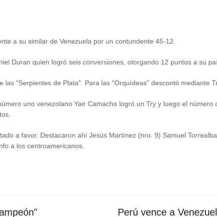
nte a su similar de Venezuela por un contundente 45-12.
el Duran quien logró seis conversiones, otorgando 12 puntos a su paí
e las "Serpientes de Plata". Para las "Orquídeas" descontó mediante T
l número uno venezolano Yair Camacho logró un Try y luego el número 
tos.
ado a favor. Destacaron ahí Jesús Martínez (nro. 9) Samuel Torrealba 
iunfo a los centroamericanos.
Campeón"
Perú vence a Venezuel