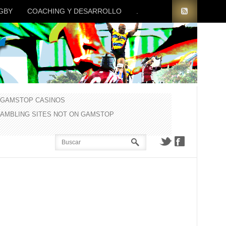
GBY
COACHING Y DESARROLLO
.
 GAMSTOP CASINOS
GAMBLING SITES NOT ON GAMSTOP