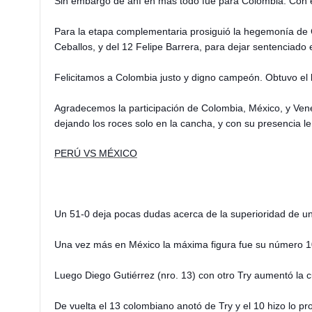
Sin embargo de ahí en más todo fue para Colombia. Con el
Para la etapa complementaria prosiguió la hegemonía de Co
Ceballos, y del 12 Felipe Barrera, para dejar sentenciado 
Felicitamos a Colombia justo y digno campeón. Obtuvo el 
Agradecemos la participación de Colombia, México, y Ven
dejando los roces solo en la cancha, y con su presencia l
PERÚ VS MÉXICO
Un 51-0 deja pocas dudas acerca de la superioridad de uno
Una vez más en México la máxima figura fue su número 1
Luego Diego Gutiérrez (nro. 13) con otro Try aumentó la 
De vuelta el 13 colombiano anotó de Try y el 10 hizo lo pr