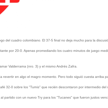
go del cuadro colombiano. El 37-5 final no deja mucho para la discusió
isitante por 20-0. Apenas promediando los cuatro minutos de juego med
Damar Valderrama (nro. 3) y el mismo Andrés Zafra.
 revertir en algo el magro momento. Pero todo siguió cuesta arriba p
l café 32-0 sobre los "Tumis" que recién descontaron por intermedio de
s al partido con un nuevo Try para los "Tucanes" que fueron justos ven