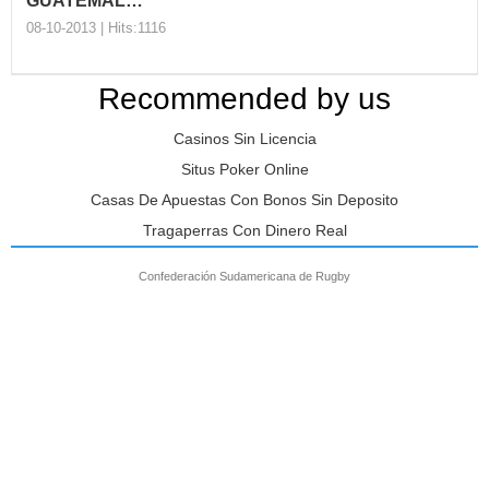
GUATEMAL…
08-10-2013 | Hits:1116
UNIÓN DE RUGBY
Recommended by us
DEL URUGUAY
ASOCIACIÓN
Organización: Nombre
Casinos Sin Licencia
DEPORTIVA
Completo del Presidente:
NACIONAL DE
Situs Poker Online
Sebastián Piñeyrúa
RUGBY DE
Donamari...
Casas De Apuestas Con Bonos Sin Deposito
GUATEMAL…
Tragaperras Con Dinero Real
Organización Presidente:
ANGEL GAYTÁN
GONZÁLEZ Web de la
Confederación Sudamericana de Rugby
Unión: www.r...