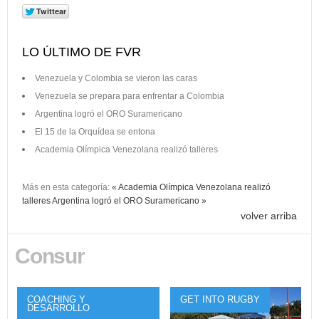
LO ÚLTIMO DE FVR
Venezuela y Colombia se vieron las caras
Venezuela se prepara para enfrentar a Colombia
Argentina logró el ORO Suramericano
El 15 de la Orquídea se entona
Academia Olímpica Venezolana realizó talleres
Más en esta categoría:
« Academia Olímpica Venezolana realizó
talleres
Argentina logró el ORO Suramericano »
volver arriba
Consur
COACHING Y
GET INTO RUGBY
DESARROLLO