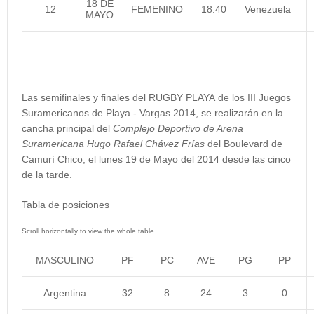
18 DE
12
FEMENINO
18:40
Venezuela
MAYO
Las semifinales y finales del
RUGBY PLAYA
de los III Juegos
Suramericanos de Playa - Vargas 2014, se realizarán en la
cancha principal del
Complejo Deportivo de Arena
Suramericana Hugo Rafael Chávez Frías
del Boulevard de
Camurí Chico, el lunes 19 de Mayo del 2014 desde las cinco
de la tarde.
Tabla de posiciones
MASCULINO
PF
PC
AVE
PG
PP
Argentina
32
8
24
3
0