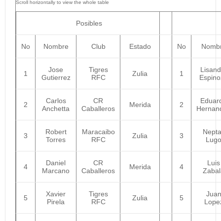
Posibles
No
Nombre
Club
Estado
No
Nomb
Jose
Tigres
Lisand
1
Zulia
1
Gutierrez
RFC
Espino
Carlos
CR
Eduar
2
Merida
2
Anchetta
Caballeros
Hernan
Robert
Maracaibo
Nepta
3
Zulia
3
Torres
RFC
Lug
Daniel
CR
Luis
4
Merida
4
Marcano
Caballeros
Zabal
Xavier
Tigres
Jua
5
Zulia
5
Pirela
RFC
Lope