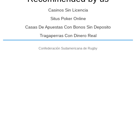
FEDERACIÓN
FEDERACIÓN DE
Casinos Sin Licencia
COLOMBIANA DE
RUGBY DE
RUGBY
COSTA RICA
Situs Poker Online
Organización: Nombre
Organización Nombre
Casas De Apuestas Con Bonos Sin Deposito
Completo del Presidente:
Completo del Presidente:
Tragaperras Con Dinero Real
Andrés Roberto Gómez
Juan José Chacón Quirós ...
Castaño ...
Confederación Sudamericana de Rugby