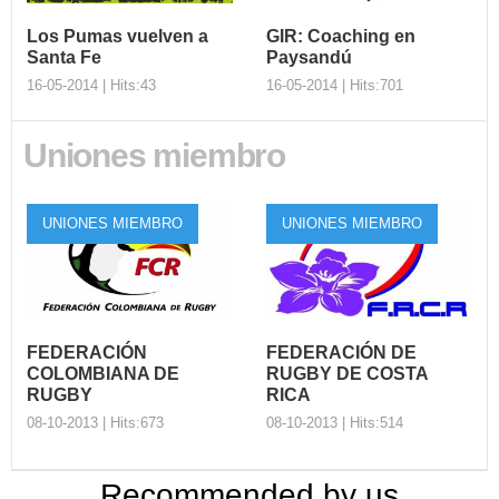
Los Pumas vuelven a
GIR: Coaching en
Santa Fe
Paysandú
16-05-2014 | Hits:43
16-05-2014 | Hits:701
Uniones miembro
Los Pumas
GIR: Coaching en
vuelven a Santa Fe
Paysandú
UNIONES MIEMBRO
UNIONES MIEMBRO
De la mano de la CONSUR y
El programa Get into Rugby
de Santa Fe Producciones,
tendrá una nueva instancia el
Los Pumas volverán a pres...
fin de semana en Pay...
FEDERACIÓN
FEDERACIÓN DE
COLOMBIANA DE
RUGBY DE COSTA
RUGBY
RICA
08-10-2013 | Hits:673
08-10-2013 | Hits:514
Recommended by us