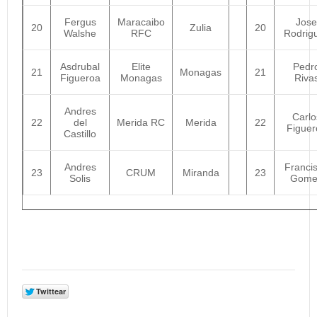
Fergus
Maracaibo
Jose
20
Zulia
20
Walshe
RFC
Rodrig
Asdrubal
Elite
Pedr
21
Monagas
21
Figueroa
Monagas
Riva
Andres
Carlo
22
del
Merida RC
Merida
22
Figuer
Castillo
Andres
Franci
23
CRUM
Miranda
23
Solis
Gome