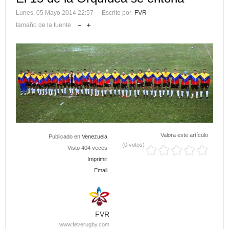
Lunes, 05 Mayo 2014 22:57
Escrito por
FVR
tamaño de la fuente
Valora este artículo
Publicado en
Venezuela
(0 votos)
Visto 404 veces
Imprimir
Email
FVR
www.feverugby.com