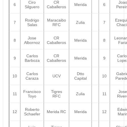
Ciro
CR
Joa
6
Merida
6
Silguero
Caballeros
Perei
Rodrigo
Maracaibo
Ezequi
7
Zulia
7
Salas
RFC
Chaci
Jose
CR
Leona
8
Merida
8
Albornoz
Caballeros
Fari
Carlos
CR
Carlo
9
Merida
9
Barboza
Caballeros
Lope
Carlos
Dtto
Gabri
10
UCV
10
Caraza
Capital
Pared
Francisco
Tigres
Jose
11
Zulia
11
Toyo
RFC
River
Roberto
Edwi
12
Merida RC
Merida
12
Schaefer
Mari