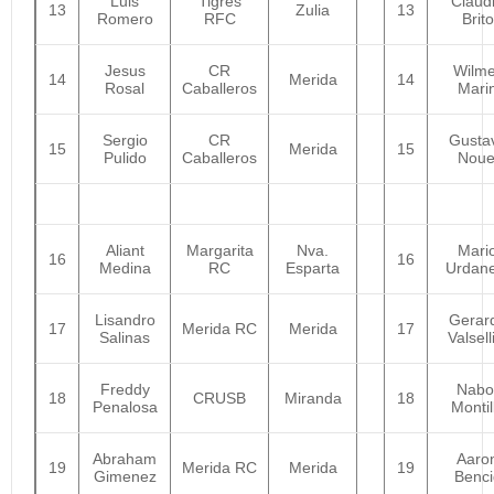
Luis
Tigres
Claud
13
Zulia
13
Romero
RFC
Brito
Jesus
CR
Wilme
14
Merida
14
Rosal
Caballeros
Mari
Sergio
CR
Gusta
15
Merida
15
Pulido
Caballeros
Noue
Aliant
Margarita
Nva.
Mari
16
16
Medina
RC
Esparta
Urdane
Lisandro
Gerar
17
Merida RC
Merida
17
Salinas
Valsell
Freddy
Nabo
18
CRUSB
Miranda
18
Penalosa
Montil
Abraham
Aaro
19
Merida RC
Merida
19
Gimenez
Benci