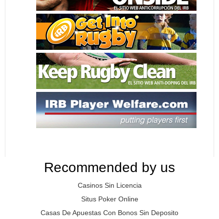
Recommended by us
Casinos Sin Licencia
Situs Poker Online
Casas De Apuestas Con Bonos Sin Deposito