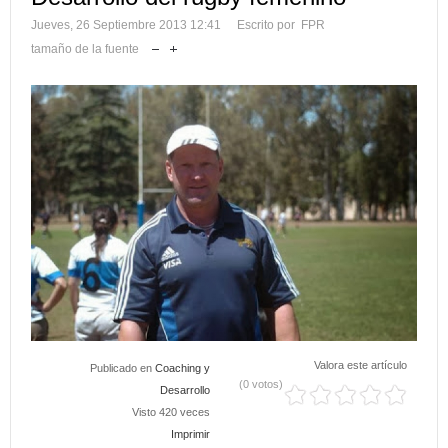
Jueves, 26 Septiembre 2013 12:41
Escrito por FPR
tamaño de la fuente
Valora este artículo
Publicado en
Coaching y
(0 votos)
Desarrollo
Visto 420 veces
Imprimir