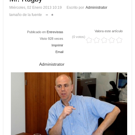
Miércoles, 02 Enero 2013 10:19
Escrito por
Administrator
tamaño de la fuente
Valora este artículo
Publicado en
Entrevistas
(0 votos)
Visto 928 veces
Imprimir
Email
Administrator