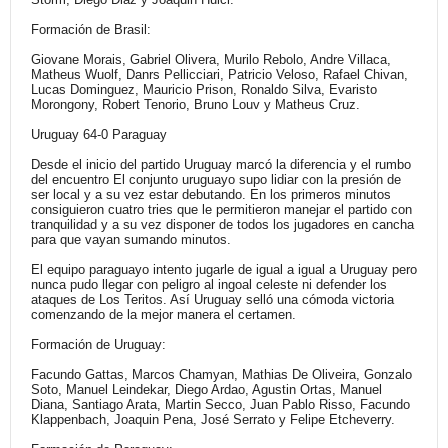
Formación de Brasil:
Giovane Morais, Gabriel Olivera, Murilo Rebolo, Andre Villaca,
Matheus Wuolf, Danrs Pellicciari, Patricio Veloso, Rafael Chivan,
Lucas Dominguez, Mauricio Prison, Ronaldo Silva, Evaristo
Morongony, Robert Tenorio, Bruno Louv y Matheus Cruz.
Uruguay 64-0 Paraguay
Desde el inicio del partido Uruguay marcó la diferencia y el rumbo
del encuentro El conjunto uruguayo supo lidiar con la presión de
ser local y a su vez estar debutando. En los primeros minutos
consiguieron cuatro tries que le permitieron manejar el partido con
tranquilidad y a su vez disponer de todos los jugadores en cancha
para que vayan sumando minutos.
El equipo paraguayo intento jugarle de igual a igual a Uruguay pero
nunca pudo llegar con peligro al ingoal celeste ni defender los
ataques de Los Teritos. Así Uruguay selló una cómoda victoria
comenzando de la mejor manera el certamen.
Formación de Uruguay:
Facundo Gattas, Marcos Chamyan, Mathias De Oliveira, Gonzalo
Soto, Manuel Leindekar, Diego Ardao, Agustin Ortas, Manuel
Diana, Santiago Arata, Martin Secco, Juan Pablo Risso, Facundo
Klappenbach, Joaquin Pena, José Serrato y Felipe Etcheverry.