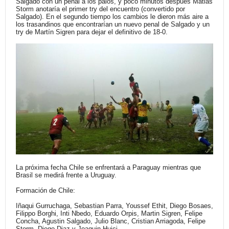
Salgado con un penal a los palos, y poco minutos después Matias
Storm anotaría el primer try del encuentro (convertido por
Salgado). En el segundo tiempo los cambios le dieron más aire a
los trasandinos que encontrarían un nuevo penal de Salgado y un
try de Martín Sigren para dejar el definitivo de 18-0.
La próxima fecha Chile se enfrentará a Paraguay mientras que
Brasil se medirá frente a Uruguay.
Formación de Chile:
Iñaqui Gurruchaga, Sebastian Parra, Youssef Ethit, Diego Bosaes,
Filippo Borghi, Inti Nbedo, Eduardo Orpis, Martin Sigren, Felipe
Concha, Agustin Salgado, Julio Blanc, Cristian Arriagoda, Felipe
Storm, Diego Diaz y Joaquin Huici.