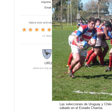
Imprimir
Email
Valora este artículo
(1 Voto)
URU
www.uru.org.uy
Las selecciones de Uruguay y Chile 
sábado en el Estadio Charrúa.