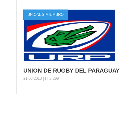
El Rugby en Uruguay sigue creciendo y testigo de ello 
UNIONES MIEMBRO
UNION DE RUGBY DEL PARAGUAY
21-08-2013 | Hits:299
UNION DE RUGBY DEL PARAGUAY
Organización: Union de Rugby del Paraguay Nombre Co