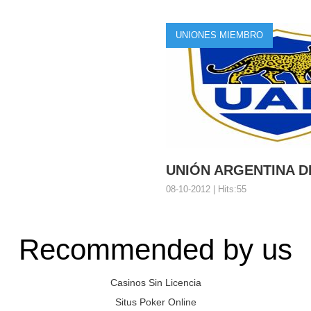
Limp…
es el valioso programa ...
La cooperación es una parte e
UNIONES MIEMBRO
UNIÓN ARGENTINA D
08-10-2012 | Hits:55
Recommended by us
UNIÓN ARGENTINA
mpleto del Preside...
Organización Nombre Completo
Casinos Sin Licencia
Situs Poker Online