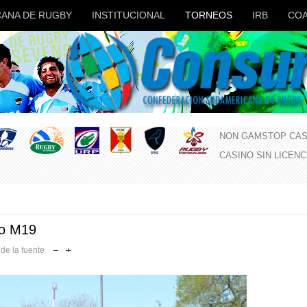
ANA DE RUGBY
INSTITUCIONAL
TORNEOS
IRB
COA
NON GAMSTOP CAS
CASINO SIN LICEN
no M19
de la fuente