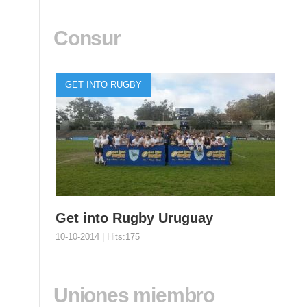
Consur
GET INTO RUGBY
Get into Rugby Uruguay
10-10-2014 | Hits:175
Uniones miembro
Get into Rugby Uruguay