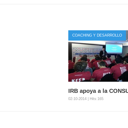
COACHING Y DESARROLLO
IRB apoya a la CONS
02-10-2014 | Hits:165
IRB apoya a la CON