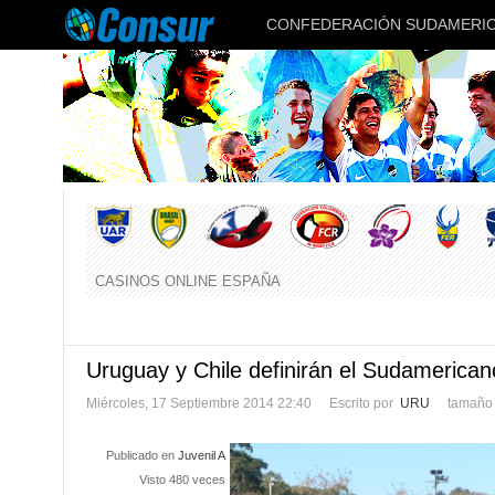
CONFEDERACIÓN SUDAMERIC
CASINOS ONLINE ESPAÑA
Uruguay y Chile definirán el Sudamerica
Miércoles, 17 Septiembre 2014 22:40
Escrito por
URU
tamaño 
Publicado en
Juvenil A
Visto 480 veces