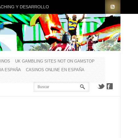
CHING Y DESARROLLO
INOS
UK GAMBLING SITES NOT ON GAMSTOP
CIA ESPAÑA
CASINOS ONLINE EN ESPAÑA