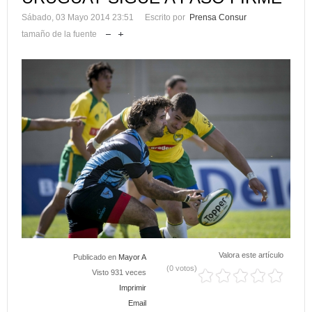
Sábado, 03 Mayo 2014 23:51
Escrito por
Prensa Consur
tamaño de la fuente
Valora este artículo
Publicado en
Mayor A
(0 votos)
Visto 931 veces
Imprimir
Email