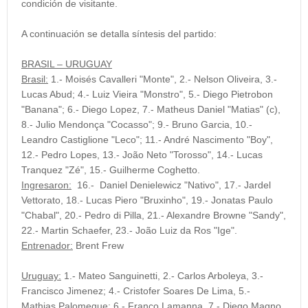
condición de visitante.
A continuación se detalla síntesis del partido:
BRASIL – URUGUAY
Brasil:
1.- Moisés Cavalleri "Monte", 2.- Nelson Oliveira, 3.-
Lucas Abud; 4.- Luiz Vieira "Monstro", 5.- Diego Pietrobon
"Banana"; 6.- Diego Lopez, 7.- Matheus Daniel "Matias" (c),
8.- Julio Mendonça "Cocasso"; 9.- Bruno Garcia, 10.-
Leandro Castiglione "Leco"; 11.- André Nascimento "Boy",
12.- Pedro Lopes, 13.- João Neto "Torosso", 14.- Lucas
Tranquez "Zé", 15.- Guilherme Coghetto.
Ingresaron:
16.- Daniel Denielewicz "Nativo", 17.- Jardel
Vettorato, 18.- Lucas Piero "Bruxinho", 19.- Jonatas Paulo
"Chabal", 20.- Pedro di Pilla, 21.- Alexandre Browne "Sandy",
22.- Martin Schaefer, 23.- João Luiz da Ros "Ige".
Entrenador:
Brent Frew
Uruguay:
1.- Mateo Sanguinetti, 2.- Carlos Arboleya, 3.-
Francisco Jimenez; 4.- Cristofer Soares De Lima, 5.-
Mathias Palomeque; 6.- Franco Lamanna, 7.- Diego Magno