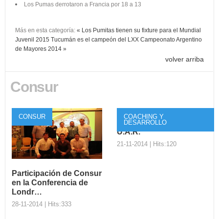
Los Pumas derrotaron a Francia por 18 a 13
Más en esta categoría:
« Los Pumitas tienen su fixture para el Mundial
Juvenil 2015
Tucumán es el campeón del LXX Campeonato Argentino
de Mayores 2014 »
volver arriba
Consur
CONSUR
COACHING Y
Taller de la I.R.B. en la
DESARROLLO
U.A.R.
21-11-2014 | Hits:120
Participación de Consur
en la Conferencia de
Taller de la I.R.B.
Londr…
en la U.A.R.
28-11-2014 | Hits:333
El pasado lunes 20 de
octubre, la International