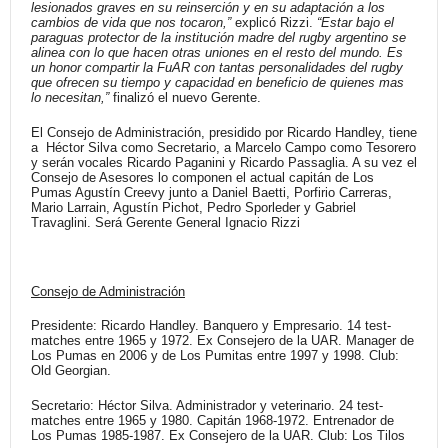
lesionados graves en su reinserción y en su adaptación a los
cambios de vida que nos tocaron,”
explicó Rizzi.
“Estar bajo el
paraguas protector de la institución madre del rugby argentino se
alinea con lo que hacen otras uniones en el resto del mundo. Es
un honor compartir la FuAR con tantas personalidades del rugby
que ofrecen su tiempo y capacidad en beneficio de quienes mas
lo necesitan,”
finalizó el nuevo Gerente.
El Consejo de Administración, presidido por Ricardo Handley, tiene
a Héctor Silva como Secretario, a Marcelo Campo como Tesorero
y serán vocales Ricardo Paganini y Ricardo Passaglia. A su vez el
Consejo de Asesores lo componen el actual capitán de Los
Pumas Agustín Creevy junto a Daniel Baetti, Porfirio Carreras,
Mario Larrain, Agustín Pichot, Pedro Sporleder y Gabriel
Travaglini. Será Gerente General Ignacio Rizzi
Consejo de Administración
Presidente:
Ricardo Handley. Banquero y Empresario. 14 test-
matches entre 1965 y 1972. Ex Consejero de la UAR. Manager de
Los Pumas en 2006 y de Los Pumitas entre 1997 y 1998. Club:
Old Georgian.
Secretario:
Héctor Silva. Administrador y veterinario. 24 test-
matches entre 1965 y 1980. Capitán 1968-1972. Entrenador de
Los Pumas 1985-1987. Ex Consejero de la UAR. Club: Los Tilos