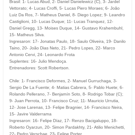
Brasil:
1- Lucas Abud, 2- Daniel Danielewicz (C), 3- Jardel
Vettorato; 4- Lucas Croffi, 5- Lucas Piero Moraes; 6- João
Luiz Da Ros, 7- Matheus Daniel, 8- Diego Lopez; 9- Leandro
Castiglioni, 10- Lucas Duque; 11- Lucas Tranquez, 12-
Daniel Gregg, 13- Moises Duque, 14- Gustavo Krahembuhl,
15- Matheus Silva.
Ingresaron:
17- Jonatas Paulo, 18- Saulo Oliveira, 19- Danilo
Taino, 20- João Dias Neto, 21- Pedro Lopes, 22- Marco
Antonio Cervi, 24- Leonardo Frota
Suplentes:
16- Julio Mendoça.
Entrenadores:
Scott Robertson.
Chile:
1- Francisco Deformes, 2- Manuel Gurruchaga, 3-
Sergio De La Fuente; 4- Matias Cabrera, 5- Pablo Huete; 6-
Rolando Pellerano, 7- Benjamín Soto, 8- Rodrigo Tobar (C);
9- Juan Perrota, 10- Francisco Cruz; 11- Mauricio Urrutia,
12- Jose Larenas, 13- Felipe Bragnier, 14- Francisco Neira,
15- Javire Valderrama
Ingresaron:
16- Felipe Díaz, 17- Renzo Bacigaluppo, 18-
Roberto Oyarzun, 20- Simon Pardakhty, 21- Atilio Menichetti,
22- Pedro Verschae, 23- Felipe Porter