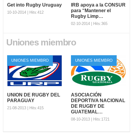
Get into Rugby Uruguay
IRB apoya a la CONSUR
para “Mantener el
10-10-2014 | Hits:412
Rugby Limp…
02-10-2014 | Hits:365
Get into Rugby
Uniones miembro
Uruguay
IRB apoya a la
El Rugby en Uruguay sigue
CONSUR para
creciendo y testigo de ello es
“Mantener el
UNIONES MIEMBRO
UNIONES MIEMBRO
el valioso programa ...
Rugby Limp…
La cooperación es una parte
esencial en el Código Mundial
del Antidoping en e...
UNION DE RUGBY DEL
ASOCIACIÓN
PARAGUAY
DEPORTIVA NACIONAL
DE RUGBY DE
21-08-2013 | Hits:415
GUATEMAL…
08-10-2013 | Hits:1721