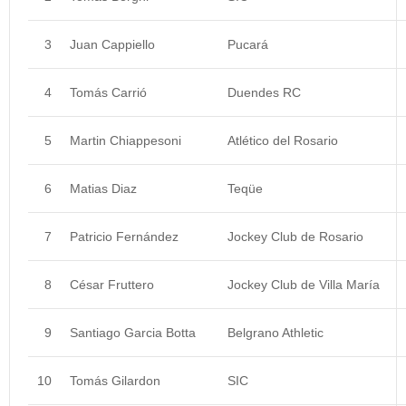
3
Juan Cappiello
Pucará
4
Tomás Carrió
Duendes RC
5
Martin Chiappesoni
Atlético del Rosario
6
Matias Diaz
Teqüe
7
Patricio Fernández
Jockey Club de Rosario
8
César Fruttero
Jockey Club de Villa María
9
Santiago Garcia Botta
Belgrano Athletic
10
Tomás Gilardon
SIC