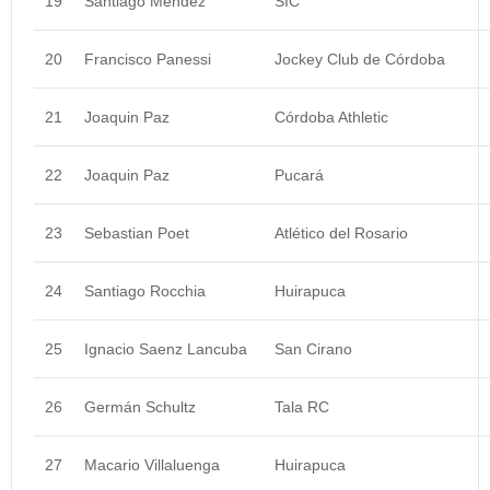
19
Santiago Méndez
SIC
20
Francisco Panessi
Jockey Club de Córdoba
21
Joaquin Paz
Córdoba Athletic
22
Joaquin Paz
Pucará
23
Sebastian Poet
Atlético del Rosario
24
Santiago Rocchia
Huirapuca
25
Ignacio Saenz Lancuba
San Cirano
26
Germán Schultz
Tala RC
27
Macario Villaluenga
Huirapuca