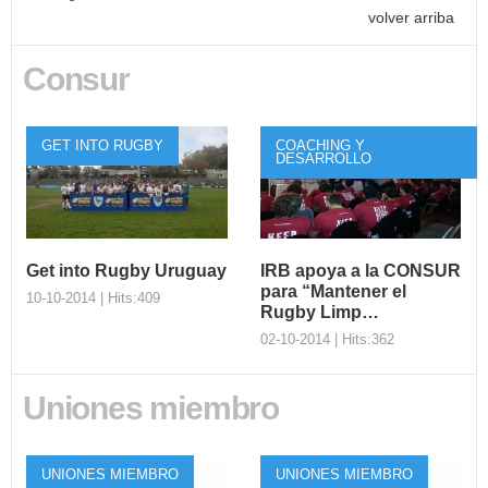
volver arriba
Consur
GET INTO RUGBY
COACHING Y
DESARROLLO
Get into Rugby Uruguay
IRB apoya a la CONSUR
para “Mantener el
10-10-2014 | Hits:409
Rugby Limp…
02-10-2014 | Hits:362
Get into Rugby
Uniones miembro
Uruguay
IRB apoya a la
El Rugby en Uruguay sigue
CONSUR para
creciendo y testigo de ello es
“Mantener el
UNIONES MIEMBRO
UNIONES MIEMBRO
el valioso programa ...