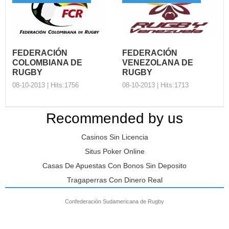
Rugby Limp…
La cooperación es una parte
esencial en el Código Mundial
del Antidoping en e...
FEDERACIÓN
FEDERACIÓN
COLOMBIANA DE
VENEZOLANA DE
RUGBY
RUGBY
08-10-2013 | Hits:1756
08-10-2013 | Hits:1713
Recommended by us
FEDERACIÓN
FEDERACIÓN
Casinos Sin Licencia
COLOMBIANA DE
VENEZOLANA DE
RUGBY
RUGBY
Situs Poker Online
Organización: Nombre
Organización: Nombre
Casas De Apuestas Con Bonos Sin Deposito
Completo del Presidente:
Completo del Presidente:
Tragaperras Con Dinero Real
Andrés Roberto Gómez
Erickson Bermudez Web d...
Castaño ...
Confederación Sudamericana de Rugby