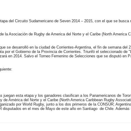
tapa del Circuito Sudamericano de Seven 2014 – 2015, con el que se busca 
s de la Asociación de Rugby de America del Norte y el Caribe (North America
ue se desarrolló en la ciudad de Corrientes-Argentina, el fin de semana del
 por el Gobierno de la Provincia de Corrientes. Triunfó el seleccionado de 
izará en 2014. Salvo el Torneo Femenino de Selecciones que se disputó en Pa
guiente:
uegan esta etapa y los ganadores clasifican a los Panamericanos de Toronto
by de América del Norte y el Caribe (North America Caribbean Rugby Associa
anizado por World Rugby, junto a los dos primeros de la CONSUR; Argentina 
 disputados en el mes de Mayo de este año en Santiago de Chile. Además se