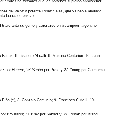
er errores no forzados que los porteños supieron aprovechar.
tries del veloz y potente López Salas, que ya había anotado
unto bonus defensivo.
l título ante su gente y coronarse en bicampeón argentino.
o Farías, 8- Lisandro Ahualli, 9- Mariano Centurión, 10- Juan
ez por Herrera; 25' Simón por Proto y 27' Young por Guerineau.
 Piña (c), 8- Gonzalo Camusio; 9- Francisco Cubelli, 10-
e por Brousson; 31' Brex por Sansot y 38' Fontán por Brandi.