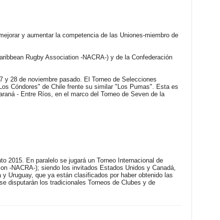
mejorar y aumentar la competencia de las Uniones-miembro de
 Caribbean Rugby Association -NACRA-) y de la Confederación
 27 y 28 de noviembre pasado. El Torneo de Selecciones
"Los Cóndores" de Chile frente su similar "Los Pumas". Esta es
raná - Entre Ríos, en el marco del Torneo de Seven de la
 2015. En paralelo se jugará un Torneo Internacional de
tion -NACRA-); siendo los invitados Estados Unidos y Canadá,
y Uruguay, que ya están clasificados por haber obtenido las
 disputarán los tradicionales Torneos de Clubes y de