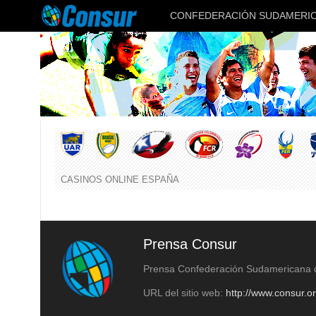
CONFEDERACIÓN SUDAMERIC
CASINOS ONLINE ESPAÑA
Prensa Consur
Prensa Confederación Sudamericana
URL del sitio web:
http://www.consur.o