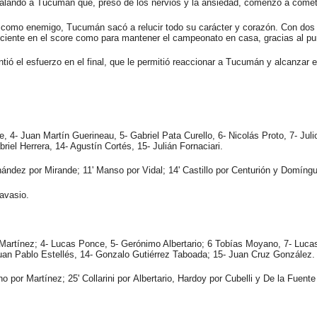
orralando a Tucumán que, preso de los nervios y la ansiedad, comenzó a comet
j como enemigo, Tucumán sacó a relucir todo su carácter y corazón. Con dos 
uficiente en el score como para mantener el campeonato en casa, gracias al p
ó el esfuerzo en el final, que le permitió reaccionar a Tucumán y alcanzar e
e, 4- Juan Martín Guerineau, 5- Gabriel Pata Curello, 6- Nicolás Proto, 7- Juli
riel Herrera, 14- Agustín Cortés, 15- Julián Fornaciari.
ndez por Mirande; 11' Manso por Vidal; 14' Castillo por Centurión y Domíngu
avasio.
Martínez; 4- Lucas Ponce, 5- Gerónimo Albertario; 6 Tobías Moyano, 7- Lucas
uan Pablo Estellés, 14- Gonzalo Gutiérrez Taboada; 15- Juan Cruz González.
por Martínez; 25' Collarini por Albertario, Hardoy por Cubelli y De la Fuent