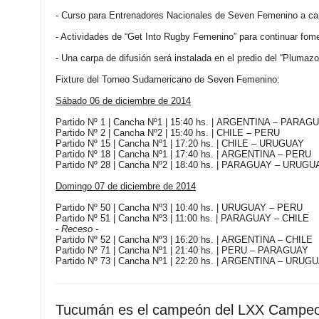
- Curso para Entrenadores Nacionales de Seven Femenino a car
- Actividades de “Get Into Rugby Femenino” para continuar fome
- Una carpa de difusión será instalada en el predio del “Plumaz
Fixture del Torneo Sudamericano de Seven Femenino:
Sábado 06 de diciembre de 2014
Partido Nº 1 | Cancha Nº1 | 15:40 hs. |
ARGENTINA – PARAG
Partido Nº 2 | Cancha Nº2 | 15:40 hs. |
CHILE – PERU
Partido Nº 15 | Cancha Nº1 | 17:20 hs. |
CHILE – URUGUAY
Partido Nº 18 | Cancha Nº1 | 17:40 hs. |
ARGENTINA – PERU
Partido Nº 28 | Cancha Nº2 | 18:40 hs. |
PARAGUAY – URUGU
Domingo 07 de diciembre de 2014
Partido Nº 50 | Cancha Nº3 | 10:40 hs. |
URUGUAY – PERU
Partido Nº 51 | Cancha Nº3 | 11:00 hs. |
PARAGUAY – CHILE
-
Receso -
Partido Nº 52 | Cancha Nº3 | 16:20 hs. |
ARGENTINA – CHILE
Partido Nº 71 | Cancha Nº1 | 21:40 hs. |
PERU – PARAGUAY
Partido Nº 73 | Cancha Nº1 | 22:20 hs. |
ARGENTINA – URUGU
Tucumán es el campeón del LXX Campeo