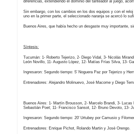
diferencias, extendiendo el dominio del tanteador al juego, ac
Sin embargo, con los cambios en los dos equipos y con el relo
uno en la primer parte, el seleccionado naranja se acercó lo s
Buenos Aires, que había hecho un desgaste muy importante, sinti
Síntesis:
Tucumán:
1- Roberto Tejerizo, 2- Diego Vidal, 3- Nicolás Mirand
León Novillo, 11- Augusto López, 12- Matías Frías Silva, 13- Gab
Ingresaron:
Segundo tiempo: 5' Noguera Paz por Tejerizo y Herná
Entrenadores:
Alejandro Molinuevo, José Macome y Diego Tern
Buenos Aires:
1- Martín Brousson, 2- Marcelo Brandi, 3- Lucas 
Sebastián Poet; 11- Francisco Sansot, 12- Bruno Devoto, 13- J
Ingresaron:
Segundo tiempo: 20' Urtubey por Camusio y Filomeno 
Entrenadores:
Enrique Pichot, Rolando Martin y Josè Orengo.