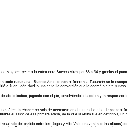
 Mayores pese a la caída ante Buenos Aires por 38 a 34 y gracias al punto
rosa tarde tucumana. Buenos Aires estaba al frente y a Tucumán se le escapab
itió a Juan León Novillo una sencilla conversión que lo acercó a siete puntos
esde lo táctico, jugando con el pie, devolviéndole la pelota y la responsabilid
nos Aires la chance no solo de acercarse en el tanteador, sino de pasar al f
urante el saldo de esa primera etapa, de la que la visita fue en definitiva, un
esultado del partido entre los Dogos y Alto Valle era vital a estas alturas