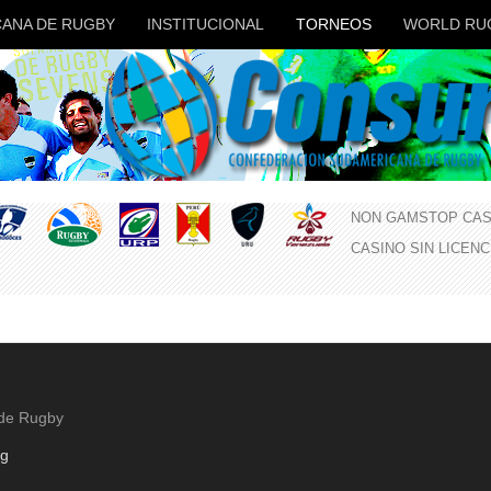
ANA DE RUGBY
INSTITUCIONAL
TORNEOS
WORLD RU
NON GAMSTOP CAS
CASINO SIN LICEN
 de Rugby
rg