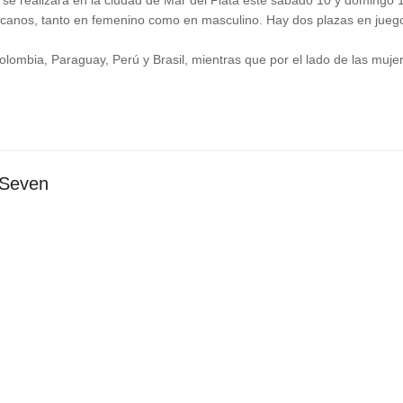
se realizará en la ciudad de Mar del Plata este sábado 10 y domingo 1
icanos, tanto en femenino como en masculino. Hay dos plazas en jueg
lombia, Paraguay, Perú y Brasil, mientras que por el lado de las mujer
 Seven