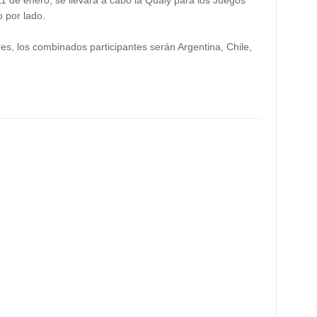
1 de enero, se llevará a cabo la Qualy para los Juegos
o por lado.
es, los combinados participantes serán Argentina, Chile,