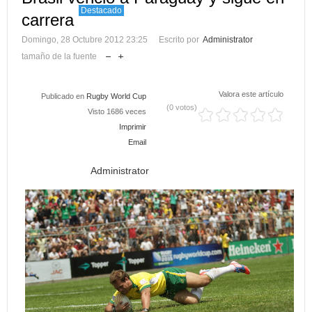
Destacado
carrera
Domingo, 28 Octubre 2012 23:25
Escrito por
Administrator
tamaño de la fuente
Valora este artículo
Publicado en
Rugby World Cup
(0 votos)
Visto 1686 veces
Imprimir
Email
Administrator