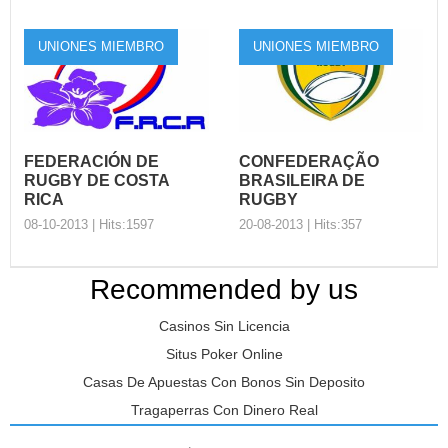
IRB apoya a la
El Rugby en Uruguay sigue
CONSUR para
creciendo y testigo de ello es
“Mantener el
UNIONES MIEMBRO
UNIONES MIEMBRO
el valioso programa ...
Rugby Limp…
La cooperación es una parte
esencial en el Código Mundial
del Antidoping en e...
FEDERACIÓN DE
CONFEDERAÇÃO
RUGBY DE COSTA
BRASILEIRA DE
RICA
RUGBY
08-10-2013 | Hits:1597
20-08-2013 | Hits:357
Recommended by us
FEDERACIÓN DE
CONFEDERAÇÃO
Casinos Sin Licencia
RUGBY DE
BRASILEIRA DE
COSTA RICA
RUGBY
Situs Poker Online
Organización Nombre
Organización Nombre
Casas De Apuestas Con Bonos Sin Deposito
Completo del Presidente:
Completo del Presidente:
Tragaperras Con Dinero Real
Juan José Chacón Quirós ...
Sami Arap Sobrinho Web d...