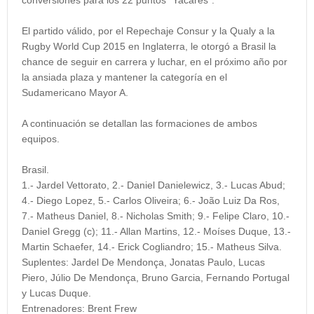
El partido válido, por el Repechaje Consur y la Qualy a la
Rugby World Cup 2015 en Inglaterra, le otorgó a Brasil la
chance de seguir en carrera y luchar, en el próximo año por
la ansiada plaza y mantener la categoría en el
Sudamericano Mayor A.
A continuación se detallan las formaciones de ambos
equipos.
Brasil.
1.- Jardel Vettorato, 2.- Daniel Danielewicz, 3.- Lucas Abud;
4.- Diego Lopez, 5.- Carlos Oliveira; 6.- João Luiz Da Ros,
7.- Matheus Daniel, 8.- Nicholas Smith; 9.- Felipe Claro, 10.-
Daniel Gregg (c); 11.- Allan Martins, 12.- Moíses Duque, 13.-
Martin Schaefer, 14.- Erick Cogliandro; 15.- Matheus Silva.
Suplentes:
Jardel De Mendonça, Jonatas Paulo, Lucas
Piero, Júlio De Mendonça, Bruno Garcia, Fernando Portugal
y Lucas Duque.
Entrenadores:
Brent Frew