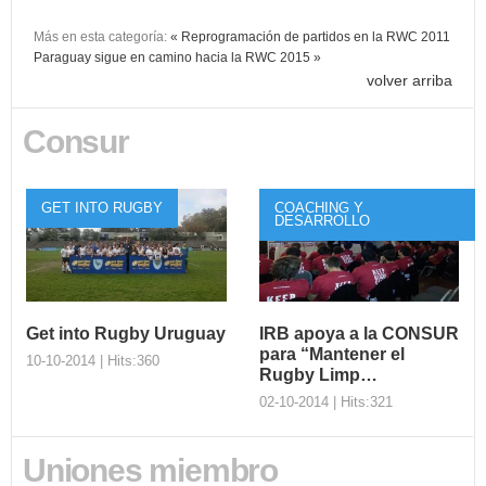
Más en esta categoría:
« Reprogramación de partidos en la RWC 2011
Paraguay sigue en camino hacia la RWC 2015 »
volver arriba
Consur
GET INTO RUGBY
COACHING Y
DESARROLLO
Get into Rugby Uruguay
IRB apoya a la CONSUR
para “Mantener el
10-10-2014 | Hits:360
Rugby Limp…
02-10-2014 | Hits:321
Get into Rugby
Uniones miembro
Uruguay