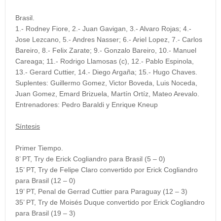
Brasil.
1.- Rodney Fiore, 2.- Juan Gavigan, 3.- Alvaro Rojas; 4.-
Jose Lezcano, 5.- Andres Nasser; 6.- Ariel Lopez, 7.- Carlos
Bareiro, 8.- Felix Zarate; 9.- Gonzalo Bareiro, 10.- Manuel
Careaga; 11.- Rodrigo Llamosas (c), 12.- Pablo Espinola,
13.- Gerard Cuttier, 14.- Diego Argaña; 15.- Hugo Chaves.
Suplentes:
Guillermo Gomez, Victor Boveda, Luis Noceda,
Juan Gomez, Emard Brizuela, Martín Ortíz, Mateo Arevalo.
Entrenadores:
Pedro Baraldi y Enrique Kneup
Síntesis
Primer Tiempo.
8’ PT, Try de Erick Cogliandro para Brasil (5 – 0)
15’ PT, Try de Felipe Claro convertido por Erick Cogliandro
para Brasil (12 – 0)
19’ PT, Penal de Gerrad Cuttier para Paraguay (12 – 3)
35’ PT, Try de Moisés Duque convertido por Erick Cogliandro
para Brasil (19 – 3)