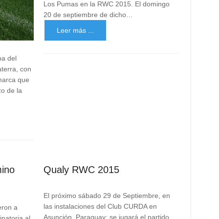
Los Pumas en la RWC 2015. El domingo
20 de septiembre de dicho…
Leer más ...
pa del
terra, con
marca que
o de la
mino
Qualy RWC 2015
El próximo sábado 29 de Septiembre, en
las instalaciones del Club CURDA en
eron a
Asunción, Paraguay; se jugará el partido
natoria al