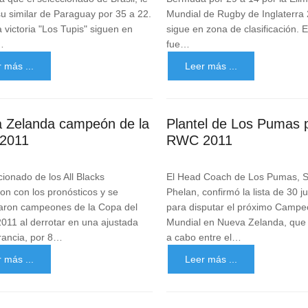
u similar de Paraguay por 35 a 22.
Mundial de Rugby de Inglaterra
 victoria "Los Tupis" siguen en
sigue en zona de clasificación. E
…
fue…
 más ...
Leer más ...
 Zelanda campeón de la
Plantel de Los Pumas p
2011
RWC 2011
cionado de los All Blacks
El Head Coach de Los Pumas, S
on con los pronósticos y se
Phelan, confirmó la lista de 30 
aron campeones de la Copa del
para disputar el próximo Campe
11 al derrotar en una ajustada
Mundial en Nueva Zelanda, que 
Francia, por 8…
a cabo entre el…
 más ...
Leer más ...