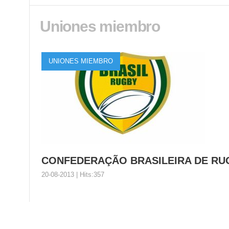
Uniones miembro
Get into Rugby Uruguay
El Rugby en Uruguay sigue creciendo y testigo de ello 
UNIONES MIEMBRO
CONFEDERAÇÃO BRASILEIRA DE RU
20-08-2013 | Hits:357
CONFEDERAÇÃO BRASILEIRA DE 