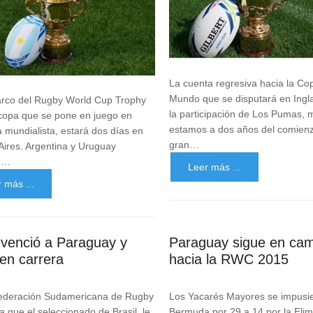
La cuenta regresiva hacia la Co
Mundo que se disputará en Ingla
arco del Rugby World Cup Trophy
la participación de Los Pumas, 
 copa que se pone en juego en
estamos a dos años del comienz
a mundialista, estará dos días en
gran…
ires. Argentina y Uruguay
án…
Leer más ...
 más ...
l venció a Paraguay y
Paraguay sigue en ca
 en carrera
hacia la RWC 2015
ederación Sudamericana de Rugby
Los Yacarés Mayores se impusi
 que el seleccionado de Brasil, le
Bermuda por 29 a 14 por la Elimi