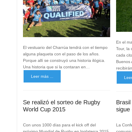
En el m
El vestuario del Charrúa tendrá con el tiempo
Tour, la
alguna plaqueta con el paso de los años.
cada cit
Porque allí se construyó una historia ilógica.
Buenos A
Una historia que si la contaran en…
recibir
Leer más ...
Leer
Se realizó el sorteo de Rugby
Brasi
World Cup 2015
sigue
Con unos 1000 días para el kick off del
La Conf
próximo Mundial de Rugby en Inglaterra 2015,
comunica