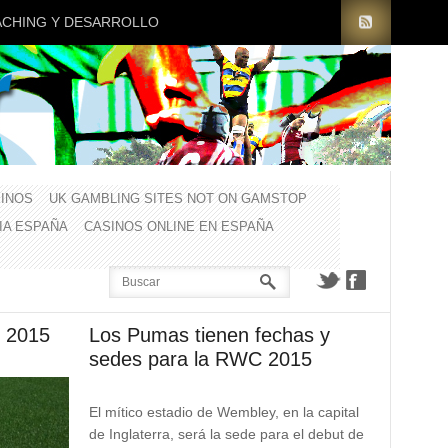
CHING Y DESARROLLO
INOS
UK GAMBLING SITES NOT ON GAMSTOP
CIA ESPAÑA
CASINOS ONLINE EN ESPAÑA
l 2015
Los Pumas tienen fechas y
sedes para la RWC 2015
El mítico estadio de Wembley, en la capital
de Inglaterra, será la sede para el debut de