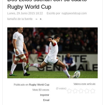
Rugby World Cup
Lunes, 29 Junio 2015 18:22
Escrito por rugbyworldcup.com
tamaño de la fuente
Valora este artículo
Publicado en
Rugby World Cup
(0 votos)
Visto 83 veces
Imprimir
Email