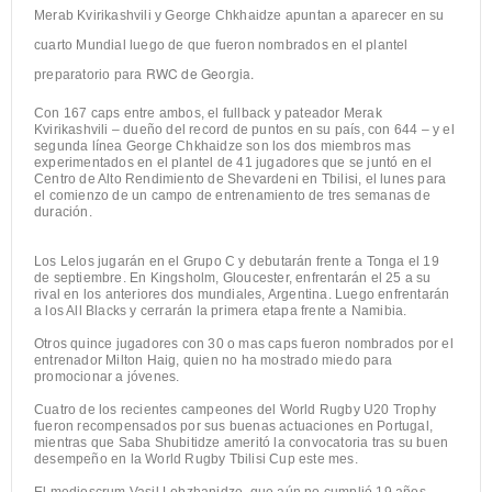
Merab Kvirikashvili y George Chkhaidze apuntan a aparecer en su
cuarto Mundial luego de que fueron nombrados en el plantel
RWC de Georgia.
preparatorio para
Con 167 caps entre ambos, el fullback y pateador Merak
Kvirikashvili – dueño del record de puntos en su país, con 644 – y el
segunda línea George Chkhaidze son los dos miembros mas
experimentados en el plantel de 41 jugadores que se juntó en el
Centro de Alto Rendimiento de Shevardeni en Tbilisi, el lunes para
el comienzo de un campo de entrenamiento de tres semanas de
duración.
Los Lelos jugarán en el Grupo C y debutarán frente a Tonga el 19
de septiembre. En Kingsholm, Gloucester, enfrentarán el 25 a su
rival en los anteriores dos mundiales, Argentina. Luego enfrentarán
a los All Blacks y cerrarán la primera etapa frente a Namibia.
Otros quince jugadores con 30 o mas caps fueron nombrados por el
entrenador Milton Haig, quien no ha mostrado miedo para
promocionar a jóvenes.
Cuatro de los recientes campeones del World Rugby U20 Trophy
fueron recompensados por sus buenas actuaciones en Portugal,
mientras que Saba Shubitidze ameritó la convocatoria tras su buen
desempeño en la World Rugby Tbilisi Cup este mes.