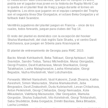
El medioscrum Vasil Lobzhanidze, que aún no cumplió 19 años,
podría ser el jugador mas joven en la historia de Rugby World Cup
si queda en el plantel final de Haig y juega durante el torneo en
Inglaterra. Los otros que jugaron en el equipo campeón del Trophy
son el segunda línea Otar Giorgadze, el octavo Beka Gorgadze y el
fullback Irakli Svanidze.
Veintitrés jugadores del plantel juegan en Francia – once de los
cuales, todos forwards, juegan para clubes del Top 14.
El resto del plantel es doméstico con la excepción del hooker
Shalva Mamkashvili, del club inglés Sale Sharks, y el centro Davit
Katchavara, que juegan en Siberia para Krasnoyarsk.
El plantel de entrenamiento de Georgia para RWC 2015:
Backs: Merab Kvirikashvili, Beka Tsiklauri, Giorgi Aptsiauri, Irakli
Svanidze, Sandro Todua, Tamaz Mtchedlidze, Muraz Giorgadze,
Giorgi Pruidze, Davit Katcharava, Merab Sharikadze, Giorgi
Talakhadze, Lasha Malaghuradze, Lasha Khmaladze, Giorgi
Begadze, Vazha Khutsishvili, Vasil Lobzhanidze.
Forwards: Mikheil Nariashvili, Vasil Kakovini, Zurab Zhvania, Kakha
Asieshvili, Simon Maisuradze, Shalva Mamukashvili, Jaba
Bregvadze, Davit Zirakashvili, Dudu Kubriashvili, Levan Chilachava,
Anton Peikrishvili, Giorgi Chkhaidze, Giorgi Nemsadze, Kote
Mikautadze, Vakhtang Maisuradze, Otar Giorgadze, Mamuka
Gorgodze, Shalva Sutiashvili, Vito Kolelishvili, Giorgi Tkhilaishvili,
Saba Shubitidze, Beka Gorgadze, Dimitri Basilaia, Beka Bitsadze,
Lasha Lomidze.