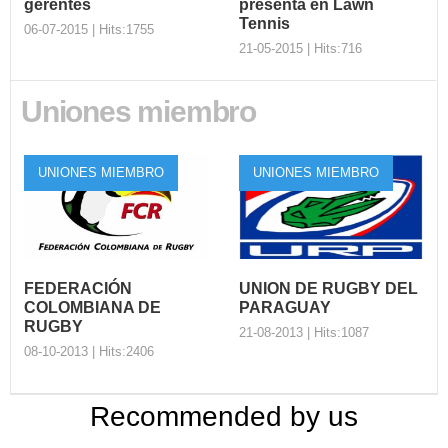
gerentes
presenta en Lawn
Tennis
06-07-2015 | Hits:1755
21-05-2015 | Hits:716
Uniones miembro
CONSUR
incorporó tres
Sudamérica XV se
gerentes
presenta en Lawn
Tennis
UNIONES MIEMBRO
UNIONES MIEMBRO
La Confederación
Sudamericana de Rugby,
En el marco de su
CONSUR, incorporó a tres
Centenario, Lawn Tennis
nuevos geren...
jugará este viernes con
Sudamérica ...
FEDERACIÓN
UNION DE RUGBY DEL
COLOMBIANA DE
PARAGUAY
RUGBY
21-08-2013 | Hits:1087
08-10-2013 | Hits:2406
Recommended by us
UNION DE RUGBY
FEDERACIÓN
DEL PARAGUAY