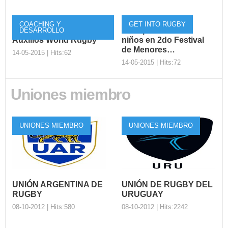
COACHING Y
GET INTO RUGBY
Curso Primeros
Gran presencia de
DESARROLLO
Auxilios World Rugby
niños en 2do Festival
de Menores…
14-05-2015 | Hits:62
14-05-2015 | Hits:72
Uniones miembro
Curso Primeros
Auxilios World
Gran presencia de
Rugby
niños en 2do
Festival de
UNIONES MIEMBRO
UNIONES MIEMBRO
Dentro del plan de
Menores…
capacitaciones llevado a
cabo por FERUCHI en el año
El pasado domingo 10 de
2015, ...
mayo se realizó el segundo
festival de menores en las...
UNIÓN ARGENTINA DE
UNIÓN DE RUGBY DEL
RUGBY
URUGUAY
08-10-2012 | Hits:580
08-10-2012 | Hits:2242