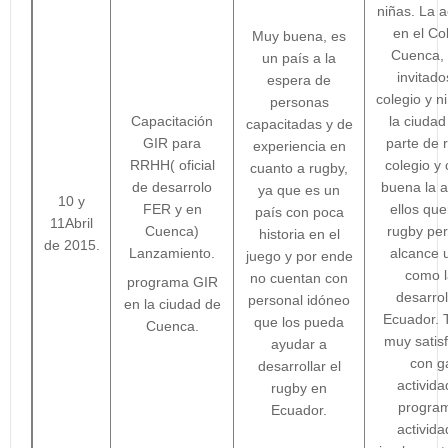
niñas. La a
en el Co
Muy buena, es
Cuenca, 
un país a la
invitado
espera de
colegio y n
personas
Capacitación
la ciuda
capacitadas y de
GIR para
parte de 
experiencia en
RRHH( oficial
colegio y
cuanto a rugby,
de desarrolo
buena la 
ya que es un
10 y
FER y en
ellos que
país con poca
11Abril
Cuenca)
rugby per
historia en el
de 2015.
Lanzamiento.
alcance 
juego y por ende
como l
no cuentan con
programa GIR
desarrol
personal idóneo
en la ciudad de
Ecuador. 
que los pueda
Cuenca.
muy satisf
ayudar a
con g
desarrollar el
activid
rugby en
progra
Ecuador.
activid