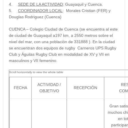
4.
SEDE DE LA ACTIVIDAD
:
Guayaquil y Cuenca.
5.
COORDINADOR LOCAL
:
Morales Cristian (FER) y
Douglas Rodriguez (Cuenca)
CUENCA – Colegio Ciudad de Cuenca
(se encuentra al este
de ciudad de Guayaquil a197 km, a 2550 metros sobre el
nivel del mar, con una población de 331888 ). En la ciudad
se encuentran dos equipos de rugby Carneros UPS Rugby
Club y Águilas Rugby Club en modalidad de XV y VII en
masculinos y VII femenino.
ACTIVIDAD /
RES
FECHA
RECEPCIÓN
OBJETIVO
COM
Gran satis
muchos chi
en to
participa