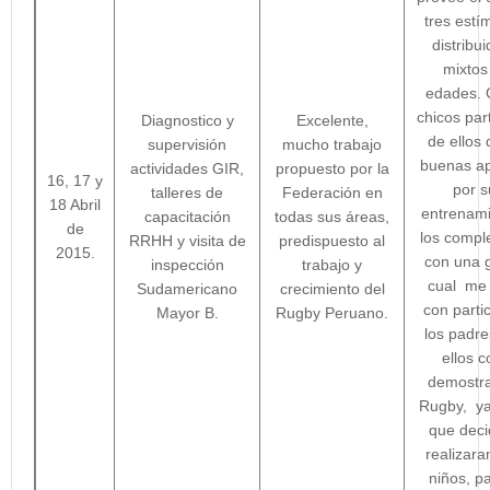
tres estí
distribu
mixtos
edades. 
chicos par
Diagnostico y
Excelente,
de ellos
supervisión
mucho trabajo
buenas ap
actividades GIR,
propuesto por la
16, 17 y
por s
talleres de
Federación en
18 Abril
entrenami
capacitación
todas sus áreas,
de
los compl
RRHH y visita de
predispuesto al
2015.
con una g
inspección
trabajo y
cual me 
Sudamericano
crecimiento del
con parti
Mayor B.
Rugby Peruano.
los padre
ellos 
demostra
Rugby, ya
que deci
realizara
niños, p