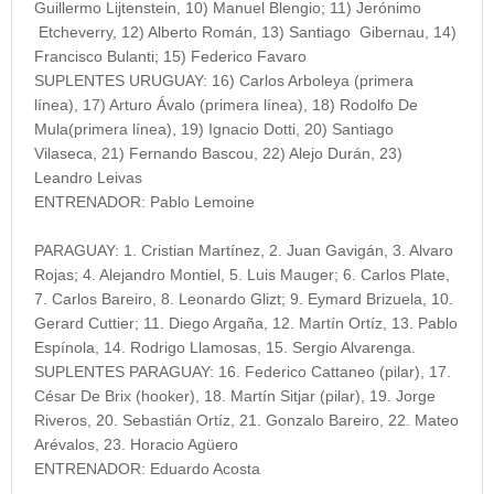
Guillermo Lijtenstein, 10) Manuel Blengio; 11) Jerónimo
Etcheverry, 12) Alberto Román, 13) Santiago Gibernau, 14)
Francisco Bulanti; 15) Federico Favaro
SUPLENTES URUGUAY: 16) Carlos Arboleya (primera
línea), 17) Arturo Ávalo (primera línea), 18) Rodolfo De
Mula(primera línea), 19) Ignacio Dotti, 20) Santiago
Vilaseca, 21) Fernando Bascou, 22) Alejo Durán, 23)
Leandro Leivas
ENTRENADOR: Pablo Lemoine
PARAGUAY: 1. Cristian Martínez, 2. Juan Gavigán, 3. Alvaro
Rojas; 4. Alejandro Montiel, 5. Luis Mauger; 6. Carlos Plate,
7. Carlos Bareiro, 8. Leonardo Glizt; 9. Eymard Brizuela, 10.
Gerard Cuttier; 11. Diego Argaña, 12. Martín Ortíz, 13. Pablo
Espínola, 14. Rodrigo Llamosas, 15. Sergio Alvarenga.
SUPLENTES PARAGUAY: 16. Federico Cattaneo (pilar), 17.
César De Brix (hooker), 18. Martín Sitjar (pilar), 19. Jorge
Riveros, 20. Sebastián Ortíz, 21. Gonzalo Bareiro, 22. Mateo
Arévalos, 23. Horacio Agüero
ENTRENADOR: Eduardo Acosta