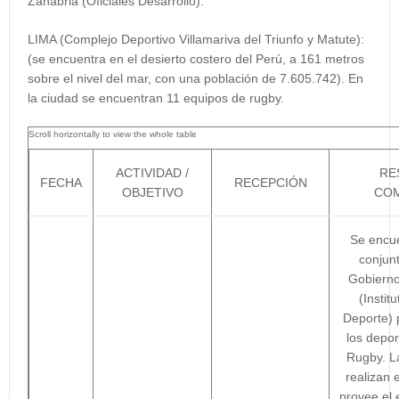
Zanabria (Oficiales Desarrollo).
LIMA (Complejo Deportivo Villamariva del Triunfo y Matute):
(se encuentra en el desierto costero del Perú, a 161 metros
sobre el nivel del mar, con una población de 7.605.742). En
la ciudad se encuentran 11 equipos de rugby.
ACTIVIDAD /
RE
FECHA
RECEPCIÓN
OBJETIVO
COM
Se encue
conjun
Gobierno
(Instit
Deporte) 
los depor
Rugby. La
realizan 
provee el 