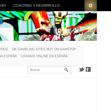
GBY
COACHING Y DESARROLLO
INOS
UK GAMBLING SITES NOT ON GAMSTOP
CIA ESPAÑA
CASINOS ONLINE EN ESPAÑA