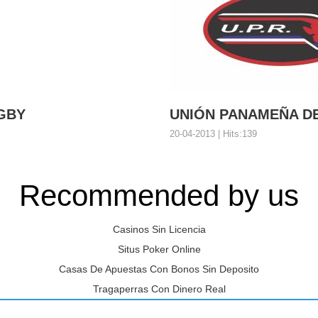
GBY
UNIÓN PANAMEÑA D
20-04-2013 | Hits:139
Recommended by us
RUGBY
UNIÓN PANAMEÑA
Arap Sobrinho Web d...
Organización: Unión Panameñ
Casinos Sin Licencia
Situs Poker Online
Casas De Apuestas Con Bonos Sin Deposito
Tragaperras Con Dinero Real