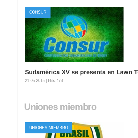
CONSUR
Sudamérica XV se presenta en Lawn T
21-05-2015 | Hits:478
Uniones miembro
Sudamérica XV se presenta en Lawn
En el marco de su Centenario, Lawn Tennis jugará est
UNIONES MIEMBRO