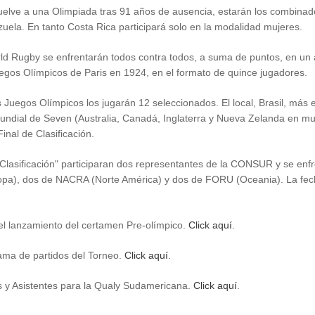
uelve a una Olimpiada tras 91 años de ausencia, estarán los combinad
ela. En tanto Costa Rica participará solo en la modalidad mujeres.
 Rugby se enfrentarán todos contra todos, a suma de puntos, en un 
uegos Olímpicos de Paris en 1924, en el formato de quince jugadores.
 Juegos Olímpicos los jugarán 12 seleccionados. El local, Brasil, más
undial de Seven (Australia, Canadá, Inglaterra y Nueva Zelanda en muje
nal de Clasificación.
 Clasificación" participaran dos representantes de la CONSUR y se enf
opa ), dos de NACRA (Norte América) y dos de FORU (Oceania). La fech
del lanzamiento del certamen Pre-olímpico.
Click aquí
.
ama de partidos del Torneo.
Click aquí
.
es y Asistentes para la Qualy Sudamericana.
Click aquí
.