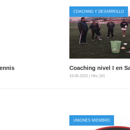
COACHING Y DESARROLLO
ennis
Coaching nivel I en S
19-05-2015 | Hits:181
 Tennis
Coaching nivel I en
e viernes con Sudamérica ...
El viernes 8, en las dependenc
UNIONES MIEMBRO