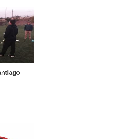
antiago
 Santiago
ias del club COBS, se realizó una capacitación ...