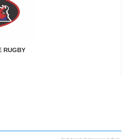
E RUGBY
 DE RUGBY
a de Rugby (UPR) Nombre Completo del President...