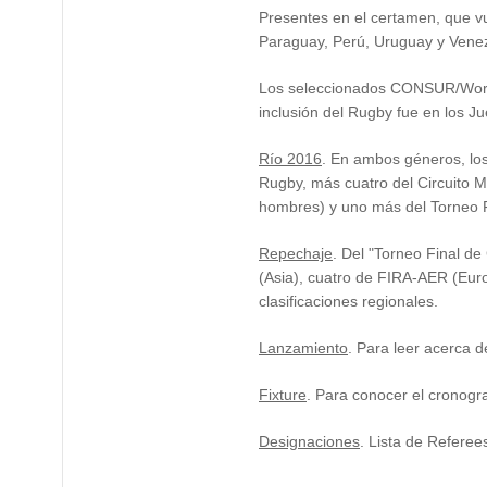
Presentes en el certamen, que v
Paraguay, Perú, Uruguay y Venezu
Los seleccionados CONSUR/World
inclusión del Rugby fue en los J
Río 2016
. En ambos géneros, los
Rugby, más cuatro del Circuito M
hombres) y uno más del Torneo Fi
Repechaje
. Del "Torneo Final de
(Asia), cuatro de FIRA-AER (Eur
clasificaciones regionales.
Lanzamiento
. Para leer acerca 
Fixture
. Para conocer el cronogr
Designaciones
. Lista de Refere