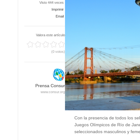
Visto 444 veces
Imprimir
Email
Valora este artículo
(0 votos)
Prensa Consur
www.consur.org
Con la presencia de todos los se
Juegos Olímpicos de Río de Janei
seleccionados masculinos y fem