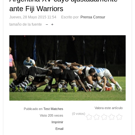
ante Fiji Warriors
Jueves, 28 Mayo 2015 11:54
Escrito por
Prensa Consur
tamaño de la fuente
Valora este artículo
Publicado en
Test Matches
(0 votos)
Visto 205 veces
Imprimir
Email