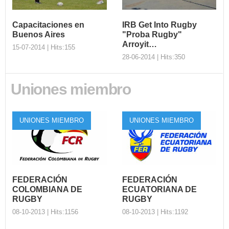
Capacitaciones en
IRB Get Into Rugby
Buenos Aires
"Proba Rugby"
Arroyit…
15-07-2014 | Hits:155
28-06-2014 | Hits:350
Uniones miembro
Capacitaciones en
Buenos Aires
IRB Get Into
Rugby "Proba
El viernes 8 de agosto de
Rugby" Arroyit…
UNIONES MIEMBRO
UNIONES MIEMBRO
2014 se dictarán en paralelo
los cursos IRB Nivel 1...
Se realizó el lanzamiento
exitoso del Programa Get
Into Rugby "Proba Rugby"
d...
FEDERACIÓN
FEDERACIÓN
COLOMBIANA DE
ECUATORIANA DE
RUGBY
RUGBY
08-10-2013 | Hits:1156
08-10-2013 | Hits:1192