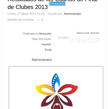
Destacado
de Clubes 2013
Lunes, 27 Mayo 2013 14:45
Escrito por
Administrator
tamaño de la fuente
Valora este artículo
Publicado en
Venezuela
(0 votos)
Visto 319 veces
Imprimir
Email
Administrator