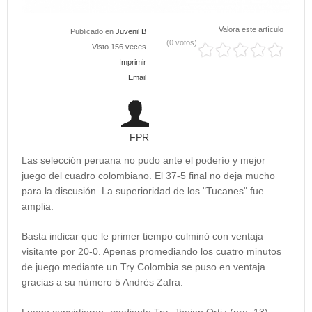
Valora este artículo
Publicado en
Juvenil B
(0 votos)
Visto 156 veces
Imprimir
Email
FPR
Las selección peruana no pudo ante el poderío y mejor
juego del cuadro colombiano. El 37-5 final no deja mucho
para la discusión. La superioridad de los "Tucanes" fue
amplia.
Basta indicar que le primer tiempo culminó con ventaja
visitante por 20-0. Apenas promediando los cuatro minutos
de juego mediante un Try Colombia se puso en ventaja
gracias a su número 5 Andrés Zafra.
Luego convirtieron -mediante Try- Jhojan Ortiz (nro. 13)