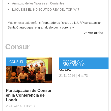
Amistoso de los Yakarés en Corrientes
LUQUE ES EL INDISCUTIDO REY DEL TOP "A" 7
Más en esta categoría:
« Preparadores físicos de la URP se capacitan
Santa Clara-Luque, el gran duelo por la corona »
volver arriba
Consur
CONSUR
COACHING Y
Taller de la I.R.B. en la
DESARROLLO
U.A.R.
21-11-2014 | Hits:73
Participación de Consur
en la Conferencia de
Taller de la I.R.B.
Londr…
en la U.A.R.
28-11-2014 | Hits:160
El pasado lunes 20 de