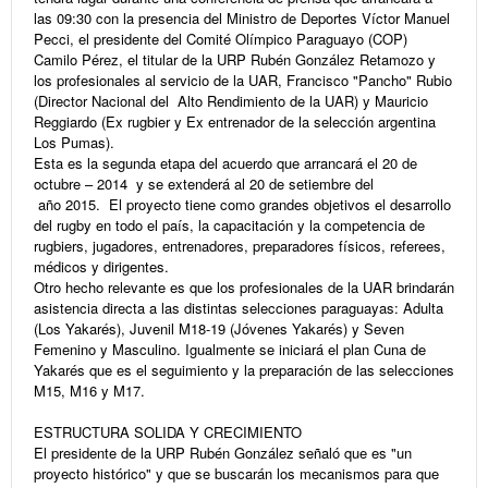
las 09:30 con la presencia del Ministro de Deportes Víctor Manuel
Pecci, el presidente del Comité Olímpico Paraguayo (COP)
Camilo Pérez, el titular de la URP Rubén González Retamozo y
los profesionales al servicio de la UAR, Francisco "Pancho" Rubio
(Director Nacional del Alto Rendimiento de la UAR) y Mauricio
Reggiardo (Ex rugbier y Ex entrenador de la selección argentina
Los Pumas).
Esta es la segunda etapa del acuerdo que arrancará el 20 de
octubre – 2014 y se extenderá al 20 de setiembre del
año 2015. El proyecto tiene como grandes objetivos el desarrollo
del rugby en todo el país, la capacitación y la competencia de
rugbiers, jugadores, entrenado
res, preparadores físicos, referees,
médicos y dirigentes.
Otro hecho relevante es que los profesionales de la UAR brindarán
asistencia directa a las distintas selecciones paraguayas: Adulta
(Los Yakarés), Juvenil M18-19 (Jóvenes Yakarés) y Seven
Femenino y Masculino. Igualmente se iniciará el plan Cuna de
Yakarés que es el seguimiento y la preparación de las selecciones
M15, M16 y M17.
ESTRUCTURA SOLIDA Y CRECIMIENTO
El presidente de la URP Rubén González señaló que es "un
proyecto histórico" y que se buscarán los mecanismos para que