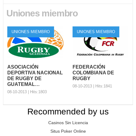
octubre, la International
Rugby Board brindo dos
Uniones miembro
jornad...
Participación de
Consur en la
Conferencia de
UNIONES MIEMBRO
UNIONES MIEMBRO
Londr…
En el marco de la Exposición
y Conferencia Mundial del
Rugby 2014 realizada e...
ASOCIACIÓN
FEDERACIÓN
DEPORTIVA NACIONAL
COLOMBIANA DE
DE RUGBY DE
RUGBY
GUATEMAL…
08-10-2013 | Hits:1841
08-10-2013 | Hits:1803
Recommended by us
FEDERACIÓN
ASOCIACIÓN
COLOMBIANA DE
Casinos Sin Licencia
DEPORTIVA
RUGBY
NACIONAL DE
Situs Poker Online
Organización: Nombre
RUGBY DE