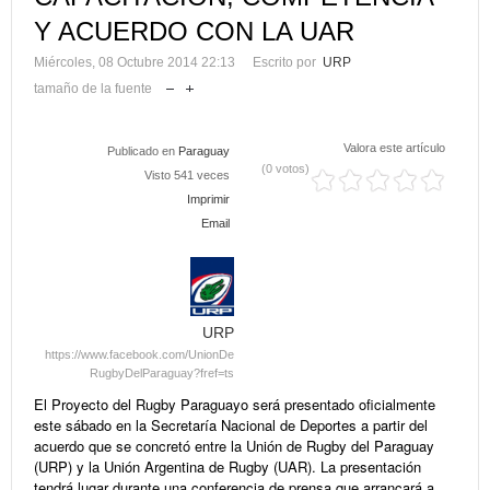
Y ACUERDO CON LA UAR
Miércoles, 08 Octubre 2014 22:13
Escrito por
URP
tamaño de la fuente
Valora este artículo
Publicado en
Paraguay
(0 votos)
Visto 541 veces
Imprimir
Email
URP
https://www.facebook.com/UnionDe
RugbyDelParaguay?fref=ts
El Proyecto del Rugby Paraguayo será presentado oficialmente
este sábado en la Secretaría Nacional de Deportes a partir del
acuerdo que se concretó entre la Unión de Rugby del Paraguay
(URP) y la Unión Argentina de Rugby (UAR). La presentación
tendrá lugar durante una conferencia de prensa que arrancará a