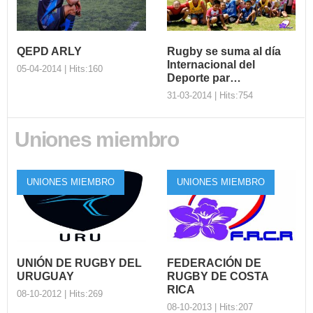
QEPD ARLY
Rugby se suma al día
Internacional del
05-04-2014 | Hits:160
Deporte par…
31-03-2014 | Hits:754
QEPD ARLY
Uniones miembro
Desde la Confederación
Rugby se suma al
Sudamericana de Rugby,
día Internacional
enviamos nuestras
del Deporte par…
UNIONES MIEMBRO
UNIONES MIEMBRO
condolencias ...
Brincos, gritos, manos
levantadas ofreciéndose para
hacer las actividades y s...
UNIÓN DE RUGBY DEL
FEDERACIÓN DE
URUGUAY
RUGBY DE COSTA
RICA
08-10-2012 | Hits:269
08-10-2013 | Hits:207