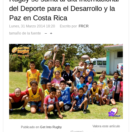
del Deporte para el Desarrollo y la
Paz en Costa Rica
Lunes, 31 Marzo 2014 18:20
Escrito por
FRCR
tamaño de la fuente
Valora este artículo
Publicado en
Get Into Rugby
(0 votos)