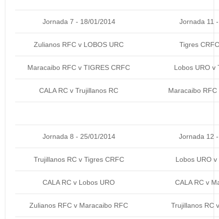
Jornada 7 - 18/01/2014
Jornada 11 -
Zulianos RFC v LOBOS URC
Tigres CRF
Maracaibo RFC v TIGRES CRFC
Lobos URO v T
CALA RC v Trujillanos RC
Maracaibo RFC 
Jornada 8 - 25/01/2014
Jornada 12 -
Trujillanos RC v Tigres CRFC
Lobos URO v
CALA RC v Lobos URO
CALA RC v M
Zulianos RFC v Maracaibo RFC
Trujillanos RC 