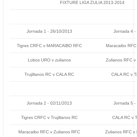
FIXTURE LIGA ZULIA 2013-2014
Jornada 1 - 26/10/2013
Jornada 4 -
Tigres CRFC v MARACAIBO RFC
Maracaibo RF
Lobos URO v zulianos
Zulianos RFC 
Trujillanos RC v CALA RC
CALA RC v Tr
Jornada 2 - 02/11/2013
Jornada 5 -
Tigres CRFC v Trujillanos RC
CALA RC v 
Maracaibo RFC v Zulianos RFC
Zulianos RFC v