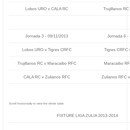
Lobos URO v CALA RC
Trujillanos R
Jornada 3 - 09/11/2013
Jornada 6 -
Lobos URO v Tigres CRFC
Tigres CRFC
Trujillanos RC v Maracaibo RFC
Maracaibo R
CALA RC v Zulianos RFC
Zulianos RFC v 
FIXTURE LIGA ZULIA 2013-2014