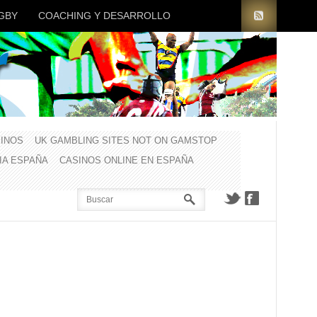
GBY
COACHING Y DESARROLLO
INOS
UK GAMBLING SITES NOT ON GAMSTOP
CIA ESPAÑA
CASINOS ONLINE EN ESPAÑA