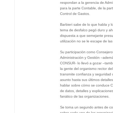
respondan a la gerencia de Admi
para la parte Contable, de la par
Control de Gastos.
Barbieri sabe de lo que habla y l
tema de desfalco pegó duro y ah
dispuesta a que semejante presu
utilización no se le escape de la
Su participación como Consejero
Administración y Gestión –ademá
CONSUR- lo llevó a gozar –tambi
la gente del organismo rector de
transmite confianza y seguridad 
asunto hasta sus últimos detalle
hablar sobre cómo se conduce 
de datos, detalles y explicacion
fanático de las organizaciones.
Se toma un segundo antes de con
sobre cada uno de las organizac