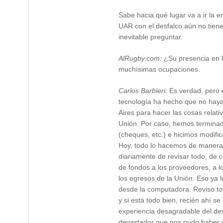
Sabe hacia qué lugar va a ir la en
UAR con el desfalco aún no tiene
inevitable preguntar.
AlRugby.com:
¿Su presencia en l
muchísimas ocupaciones.
Carlos Barbieri:
Es verdad, pero 
tecnología ha hecho que no haya
Aires para hacer las cosas relati
Unión. Por caso, hemos terminad
(cheques, etc.) e hicimos modifi
Hoy, todo lo hacemos de manera
diariamente de revisar todo, de c
de fondos a los proveedores, a l
los egresos de la Unión. Eso ya 
desde la computadora. Reviso tod
y si está todo bien, recién ahí se 
experiencia desagradable del des
devastador que nos pudo haber oc