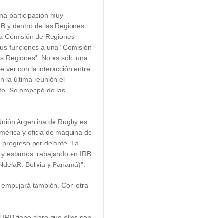
a participación muy
IRB y dentro de las Regiones
La Comisión de Regiones
us funciones a una “Comisión
as Regiones”. No es sólo una
e ver con la interacción entre
n la última reunión el
te. Se empapó de las
 Unión Argentina de Rugby es
mérica y oficia de máquina de
 progreso por delante. La
y estamos trabajando en IRB
delaR: Bolivia y Panamá)”.
 empujará también. Con otra
 IRB tiene claro que ellos son