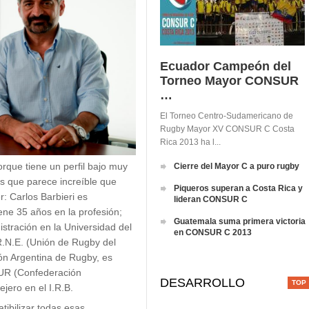
Ecuador Campeón del
Torneo Mayor CONSUR
…
El Torneo Centro-Sudamericano de
Rugby Mayor XV CONSUR C Costa
Rica 2013 ha l...
orque tiene un perfil bajo muy
Cierre del Mayor C a puro rugby
s que parece increíble que
Piqueros superan a Costa Rica y
er:
Carlos Barbieri
es
lideran CONSUR C
ene 35 años en la profesión;
Guatemala suma primera victoria
istración en la Universidad del
en CONSUR C 2013
R.N.E. (Unión de Rugby del
ón Argentina de Rugby, es
UR (Confederación
DESARROLLO
ero en el I.R.B.
bilizar todas esas