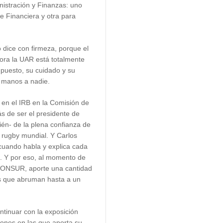
nistración y Finanzas: uno
te Financiera y otra para
o dice con firmeza, porque el
ora la UAR está totalmente
puesto, su cuidado y su
s manos a nadie.
 en el IRB en la Comisión de
s de ser el presidente de
én- de la plena confianza de
l rugby mundial. Y Carlos
cuando habla y explica cada
s. Y por eso, al momento de
CONSUR, aporte una cantidad
es que abruman hasta a un
tinuar con la exposición
iones en las que aporta su