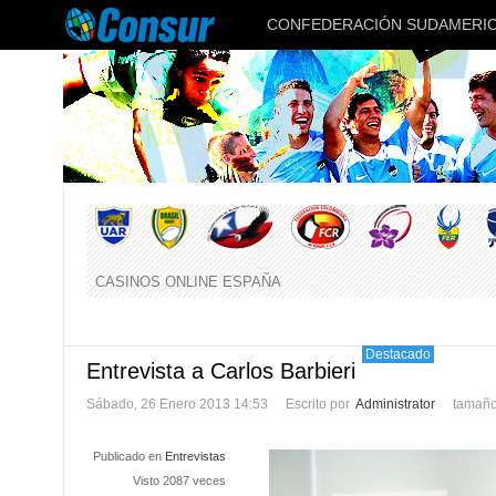
CONFEDERACIÓN SUDAMERIC
CASINOS ONLINE ESPAÑA
Destacado
Entrevista a Carlos Barbieri
Sábado, 26 Enero 2013 14:53
Escrito por
Administrator
tamaño
Publicado en
Entrevistas
Visto 2087 veces