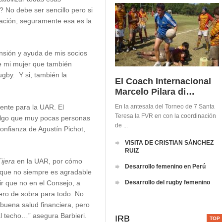
 No debe ser sencillo pero si
ración, seguramente esa es la
sión y ayuda de mis socios
de mi mujer que también
gby. Y si, también la
El Coach Internacional
Marcelo Pilara di…
ente para la UAR. El
En la antesala del Torneo de 7 Santa
Teresa la FVR en con la coordinación
 algo que muy pocas personas
de ...
confianza de Agustín Pichot,
VISITA DE CRISTIAN SÁNCHEZ
RUIZ
ijera
en la UAR, por cómo
Desarrollo femenino en Perú
 que no siempre es agradable
r que no en el Consejo, a
Desarrollo del rugby femenino
ero de sobra para todo. No
buena salud financiera, pero
al techo…” asegura Barbieri.
IRB