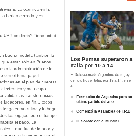
trevista. Lo ocurrido en la
 la herida cerrada y es
a UAR es diaria? Tiene usted
en buena medida también la
Los Pumas superaron a
 que estar sólo en Buenos
Italia por 19 a 14
vas a la administración de la
El Seleccionado Argentino de rugby
o con el tema papel
derrotó hoy a Italia, por 19 a 14, en el
caciones en el plan de cuentas.
e...
 electrónica y me ocupo
onvalidar las transferencias
Formación de Argentina para su
os jugadores, en fin… todos
último partido del año
lo tengo como rutina y lo hago
Comenzó la Asamblea del I.R.B
os los legajos todo el tiempo
Ilusionate con el Mundial
habilita el pago. La
falco – que fue de lo peor y
urrido- si lo miramos por el