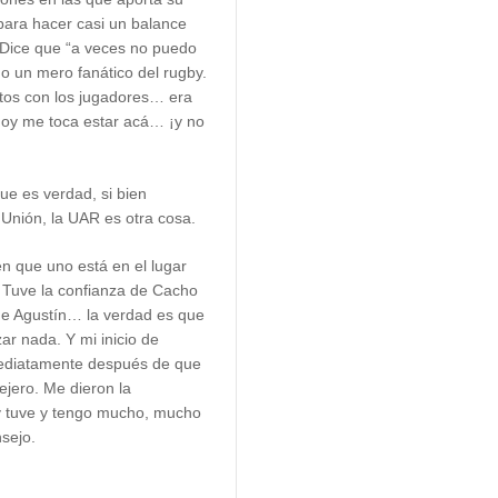
para hacer casi un balance
 Dice que “a veces no puedo
o un mero fanático del rugby.
otos con los jugadores… era
hoy me toca estar acá… ¡y no
e es verdad, si bien
Unión, la UAR es otra cosa.
n que uno está en el lugar
 Tuve la confianza de Cacho
 de Agustín… la verdad es que
zar nada. Y mi inicio de
mediatamente después de que
jero. Me dieron la
y tuve y tengo mucho, mucho
sejo.