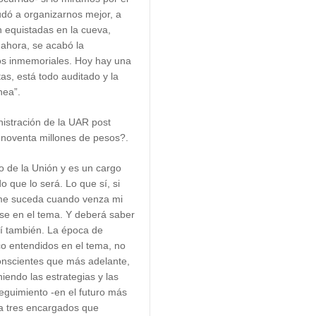
udó a organizarnos mejor, a
 equistadas en la cueva,
ahora, se acabó la
os inmemoriales. Hoy hay una
as, está todo auditado y la
nea”.
istración de la UAR post
 noventa millones de pesos?.
o de la Unión y es un cargo
do que lo será. Lo que sí, si
n me suceda cuando venza mi
se en el tema. Y deberá saber
sí también. La época de
co entendidos en el tema, no
nscientes que más adelante,
iniendo las estrategias y las
 seguimiento -en el futuro más
a tres encargados que