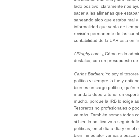
lado positivo, claramente nos ay
sacar a las alimañas que estaban
saneando algo que estaba mal y 
informalidad que venía de tiemp
revisión permanente de las cuent
contabilidad de la UAR está en lí
AlRugby.com
: ¿Cómo es la admin
desfalco, con un presupuesto de
Carlos Barbieri:
Yo soy el tesorer
político y siempre lo fue y entien
bien es un cargo político, quié
mandato deberá tener un experti
mucho, porque la IRB lo exige a
Tesoreros no profesionales o po
va más. También somos todos co
si bien la política va a seguir def
políticas, en el día a día y en el
bien inmediato- vamos a buscar 