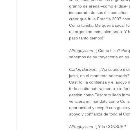
granito de arena –cómo él dice- 
inesperado de sus últimos años.
creer que fui a Francia 2007 com
Como turista. Me quería sacar f
un argentino más, alentando. Y 
pasó tanto tiempo!”
AlRugby.com:
¿Cómo hizo? Porqu
sabemos de su trayectoria en su 
Carlos Barbieri:
¿Vio cuando dice
justo, en el momento adecuado?
Castillo, la confianza y el apoyo
todo se dio naturalmente, sin for
gestión como Tesorero llegó in
venciera mi mandato como Conse
oportunidad y acepté con gusto 
apoyo y confianza de todo el Con
AlRugby.com:
¿Y la CONSUR?