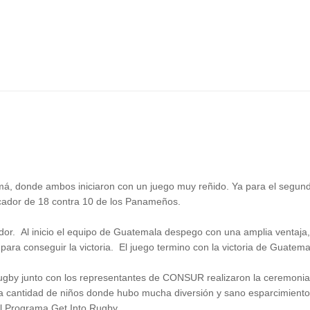
namá, donde ambos iniciaron con un juego muy reñido. Ya para el seg
arcador de 18 contra 10 de los Panameños.
ador. Al inicio el equipo de Guatemala despego con una amplia ventaja
e para conseguir la victoria. El juego termino con la victoria de Guat
gby junto con los representantes de CONSUR realizaron la ceremonia 
cantidad de niños donde hubo mucha diversión y sano esparcimiento en
el Programa Get Into Rugby.