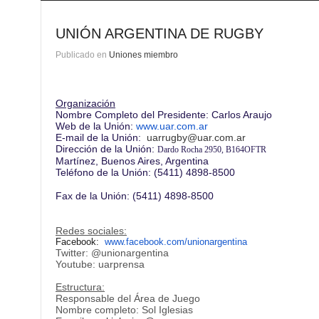
UNIÓN ARGENTINA DE RUGBY
Publicado en
Uniones miembro
Organización
Nombre Completo del Presidente: Carlos Araujo
Web de la Unión:
www.uar.com.ar
E-mail de la Unión:
uarrugby@uar.com.ar
Dirección de la Unión:
Dardo Rocha 2950, B164OFTR
Martínez, Buenos Aires, Argentina
Teléfono de la Unión:
(5411) 4898-8500
Fax de la Unión:
(5411) 4898-8500
Redes sociales:
Facebook:
www.facebook.com/
unionargentina
Twitter: @unionargentina
Youtube: uarprensa
Estructura:
Responsable del Área de Juego
Nombre completo: Sol Iglesias