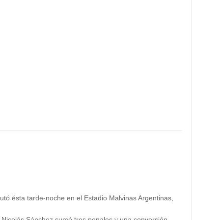
utó ésta tarde-noche en el Estadio Malvinas Argentinas,
e Nicolás Sánchez sumó tres penales y una conversión.