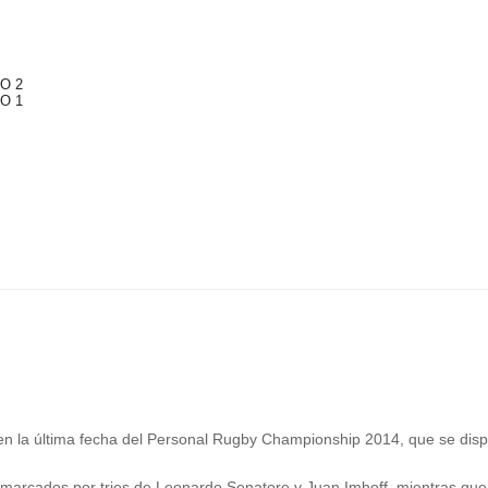
DO 2
DO 1
 en la última fecha del Personal Rugby Championship 2014, que se disp
n marcados por tries de Leonardo Senatore y Juan Imhoff, mientras qu