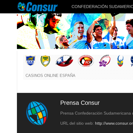
CONFEDERACIÓN SUDAMERIC
CASINOS ONLINE ESPAÑA
Prensa Consur
Prensa Confederación Sudamericana
URL del sitio web:
http://www.consur.o