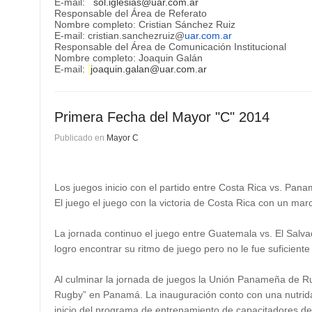
E-mail:
sol.iglesias@uar.com.ar
Responsable del Área de Referato
Nombre completo: Cristian Sánchez Ruiz
E-mail: cristian.sanchezruiz@
uar.com.
ar
Responsable del Área de Comunicación Institucional
Nombre completo: Joaquin Galán
E-mail:
joaquin.galan@uar.com.ar
Primera Fecha del Mayor "C" 2014
Publicado en
Mayor C
Los juegos inicio con el partido entre Costa Rica vs. Pa
El juego el juego con la victoria de Costa Rica con un m
La jornada continuo el juego entre Guatemala vs. El Salv
logro encontrar su ritmo de juego pero no le fue suficient
Al culminar la jornada de juegos la Unión Panameña de Ru
Rugby” en Panamá. La inauguración conto con una nutrida 
inicio del programa de entrenamiento de capacitadores d