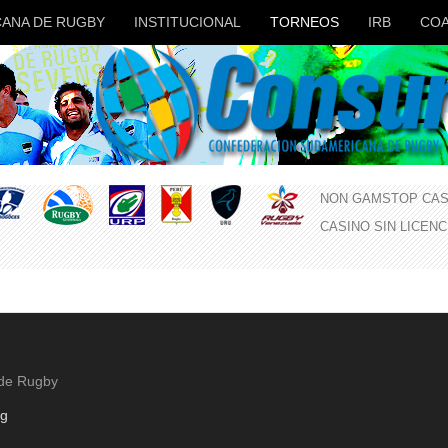
ANA DE RUGBY
INSTITUCIONAL
TORNEOS
IRB
COA
NON GAMSTOP CAS
CASINO SIN LICEN
 de Rugby
rg