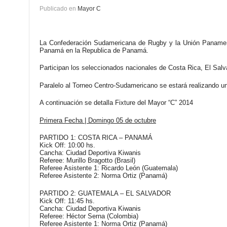
Publicado en
Mayor C
La
Confederación Sudamericana de Rugby
y la
Unión Paname
Panamá en la Republica de Panamá.
Participan los seleccionados nacionales de Costa Rica, El Salva
Paralelo al Torneo Centro-Sudamericano se estará realizando u
A continuación se detalla Fixture del Mayor “C” 2014
Primera Fecha | Domingo 05 de octubre
PARTIDO 1: COSTA RICA – PANAMÁ
Kick Off:
10:00 hs.
Cancha:
Ciudad Deportiva Kiwanis
Referee:
Murillo Bragotto (Brasil)
Referee Asistente 1:
Ricardo León (Guatemala)
Referee Asistente 2:
Norma Ortiz (Panamá)‎
PARTIDO 2: GUATEMALA – EL SALVADOR
Kick Off:
11:45 hs.
Cancha:
Ciudad Deportiva Kiwanis
Referee:
Héctor Serna (Colombia)
Referee Asistente 1:
Norma Ortiz (Panamá)