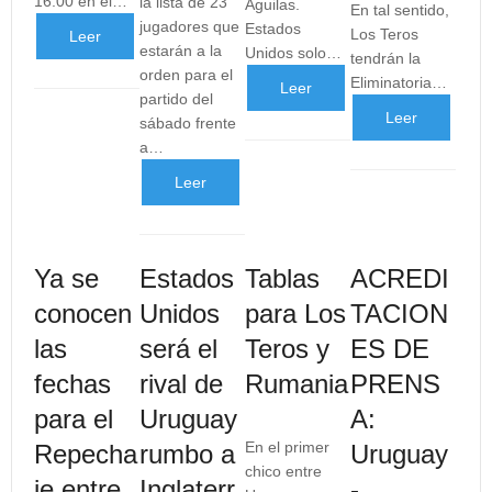
16:00 en el…
la lista de 23
Águilas.
En tal sentido,
jugadores que
Estados
Los Teros
Leer
estarán a la
Unidos solo…
tendrán la
orden para el
Eliminatoria…
más
Leer
partido del
Leer
sábado frente
...
más
a…
más
...
Leer
...
más
Ya se
Estados
Tablas
ACREDI
...
conocen
Unidos
para Los
TACION
las
será el
Teros y
ES DE
fechas
rival de
Rumania
PRENS
para el
Uruguay
A:
En el primer
Repecha
rumbo a
Uruguay
chico entre
je entre
Inglaterr
-