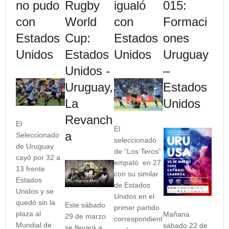
no pudo
Rugby
igualó
015:
con
World
con
Formaci
Estados
Cup:
Estados
ones
Unidos
Estados
Unidos
Uruguay
Unidos -
–
Uruguay,
Estados
La
Unidos
Revanch
El
El
a
Seleccionado
seleccionado
de Uruguay
de “Los Teros”
cayó por 32 a
empató en 27
13 frente
con su similar
Estados
de Estados
Unidos y se
Unidos en el
quedó sin la
Este sábado
primer partido
plaza al
Mañana
29 de marzo
correspondient
Mundial de
sábado 22 de
se llevará a