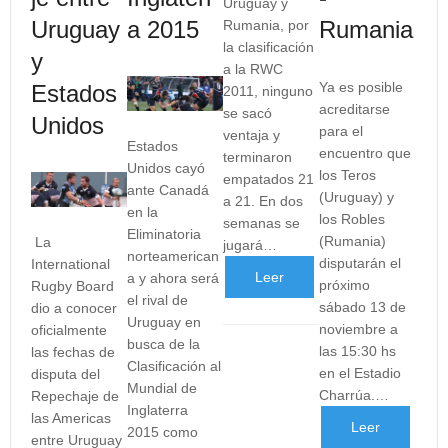
Uruguay y
Uruguay
a 2015
Rumania
Rumania, por
la clasificación
y
a la RWC
Ya es posible
Estados
2011, ninguno
acreditarse
se sacó
Unidos
para el
ventaja y
Estados
encuentro que
terminaron
Unidos cayó
los Teros
empatados 21
ante Canadá
(Uruguay) y
a 21. En dos
en la
los Robles
semanas se
Eliminatoria
(Rumania)
La
jugará…
norteamerican
disputarán el
International
Leer
a y ahora será
próximo
Rugby Board
el rival de
sábado 13 de
dio a conocer
más
Uruguay en
noviembre a
oficialmente
busca de la
las 15:30 hs
las fechas de
...
Clasificación al
en el Estadio
disputa del
Mundial de
Charrúa.…
Repechaje de
Inglaterra
las Americas
Leer
2015 como
entre Uruguay