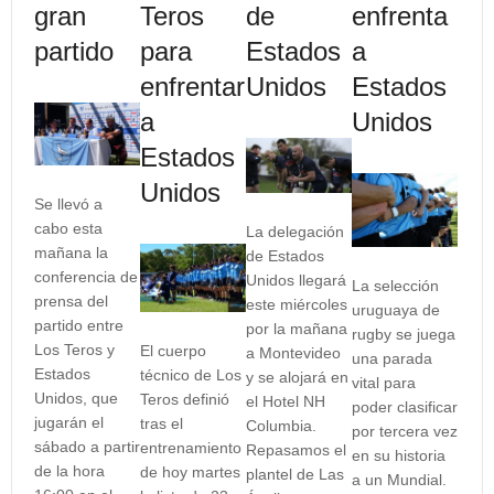
gran
Teros
de
enfrenta
partido
para
Estados
a
enfrentar
Unidos
Estados
a
Unidos
Estados
Unidos
Se llevó a
cabo esta
La delegación
mañana la
de Estados
conferencia de
Unidos llegará
La selección
prensa del
este miércoles
uruguaya de
partido entre
por la mañana
rugby se juega
Los Teros y
El cuerpo
a Montevideo
una parada
Estados
técnico de Los
y se alojará en
vital para
Unidos, que
Teros definió
el Hotel NH
poder clasificar
jugarán el
tras el
Columbia.
por tercera vez
sábado a partir
entrenamiento
Repasamos el
en su historia
de la hora
de hoy martes
plantel de Las
a un Mundial.