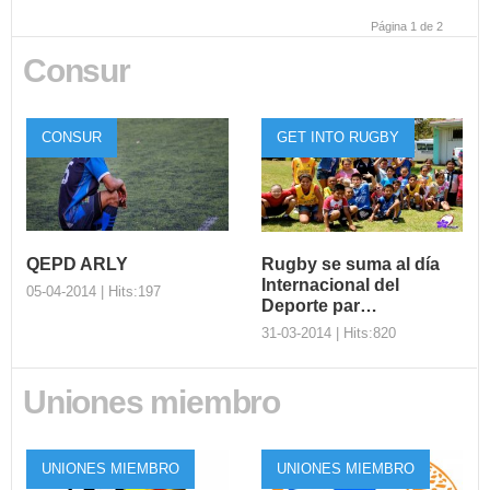
Página 1 de 2
Consur
CONSUR
GET INTO RUGBY
QEPD ARLY
Rugby se suma al día
Internacional del
05-04-2014 | Hits:197
Deporte par…
31-03-2014 | Hits:820
QEPD ARLY
Uniones miembro
Desde la Confederación
Rugby se suma al
Sudamericana de Rugby,
día Internacional
enviamos nuestras
del Deporte par…
UNIONES MIEMBRO
UNIONES MIEMBRO
condolencias ...