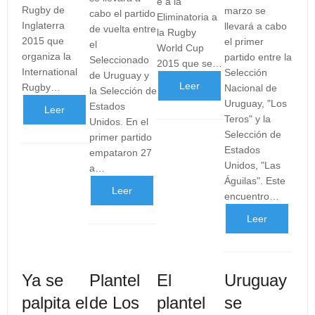
e a la
Rugby de
marzo se
cabo el partido
Eliminatoria a
Inglaterra
llevará a cabo
de vuelta entre
la Rugby
2015 que
el primer
el
World Cup
organiza la
partido entre la
Seleccionado
2015 que se…
International
Selección
de Uruguay y
Leer
Rugby…
Nacional de
la Selección de
Uruguay, "Los
Estados
Leer
más
Teros" y la
Unidos. En el
Selección de
primer partido
más
...
Estados
empataron 27
Unidos, "Las
a…
...
Águilas". Este
Leer
encuentro…
Leer
más
más
...
Ya se
Plantel
El
Uruguay
...
palpita el
de Los
plantel
se