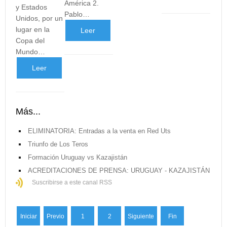
América 2.
y Estados
más
Pablo…
Unidos, por un
lugar en la
Leer
...
Copa del
Mundo…
más
Leer
...
más
Más...
...
ELIMINATORIA: Entradas a la venta en Red Uts
Triunfo de Los Teros
Formación Uruguay vs Kazajistán
ACREDITACIONES DE PRENSA: URUGUAY - KAZAJISTÁN
Suscribirse a este canal RSS
Iniciar
Previo
1
2
Siguiente
Fin